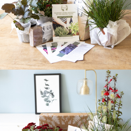
Ajouter à ma Kyft list