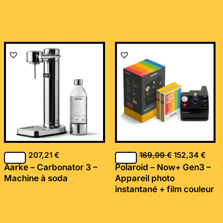
Le
Le
prix
prix
initial
actu
était :
est :
169,99 €.
152,
207,21
€
169,99
€
152,34
€
Aarke – Carbonator 3 –
Polaroid – Now+ Gen3 –
Machine à soda
Appareil photo
instantané + film couleur