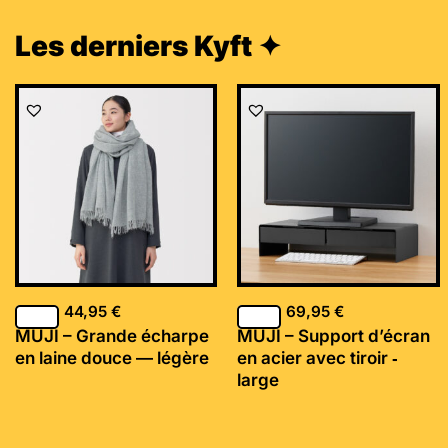
Les derniers Kyft ✦
44,95
€
69,95
€
MUJI – Grande écharpe
MUJI – Support d’écran
en laine douce — légère
en acier avec tiroir ‐
large