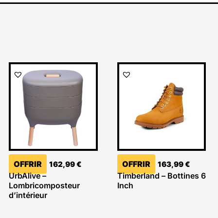
OFFRIR
OFFRIR
162,99
€
163,99
€
UrbAlive –
Timberland – Bottines 6
Lombricomposteur
Inch
d’intérieur