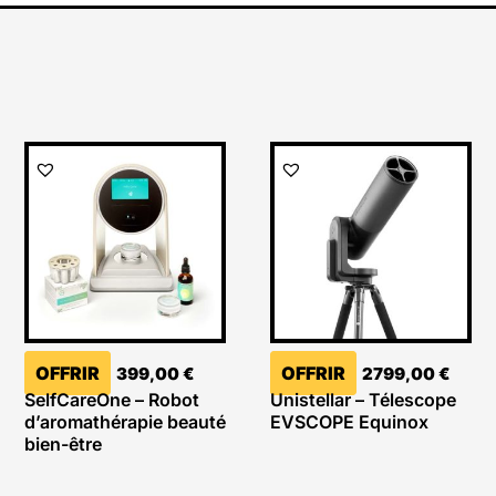
OFFRIR
OFFRIR
399,00
€
2799,00
€
SelfCareOne – Robot
Unistellar – Télescope
d’aromathérapie beauté
EVSCOPE Equinox
bien-être