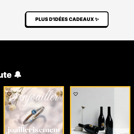
PLUS D'IDÉES CADEAUX ✨
ute 🔔