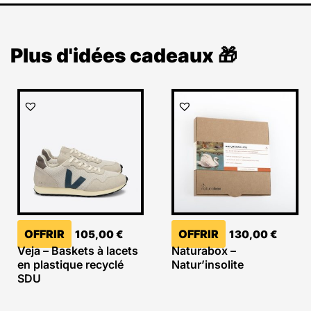
Plus d'idées cadeaux 🎁
OFFRIR
OFFRIR
105,00
€
130,00
€
Veja – Baskets à lacets
Naturabox –
en plastique recyclé
Natur’insolite
SDU