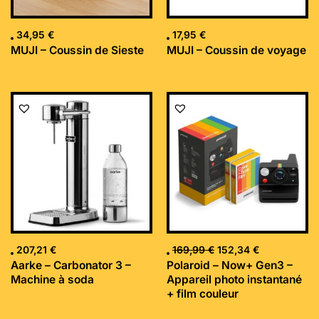
34,95
€
17,95
€
MUJI – Coussin de Sieste
MUJI – Coussin de voyage
Le
Le
prix
prix
initial
actuel
était :
est :
169,99 €.
152,34 €.
207,21
€
169,99
€
152,34
€
Aarke – Carbonator 3 –
Polaroid – Now+ Gen3 –
Machine à soda
Appareil photo instantané
+ film couleur