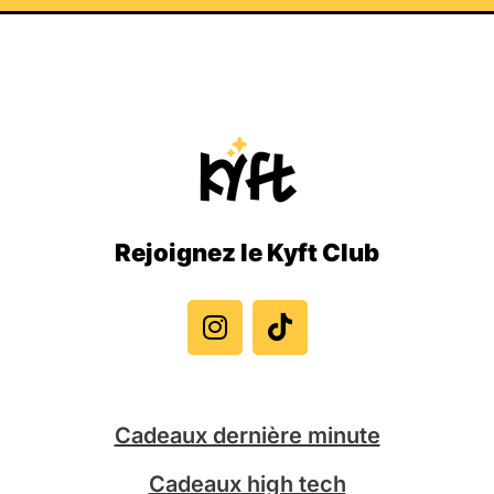
Rejoignez le Kyft Club
I
T
n
i
s
k
t
t
a
o
g
k
Cadeaux dernière minute
r
a
Cadeaux high tech