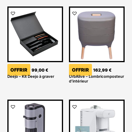
OFFRIR
OFFRIR
99,00
€
162,99
€
Deejo – Kit Deejo à graver
UrbAlive – Lombricomposteur
d’intérieur