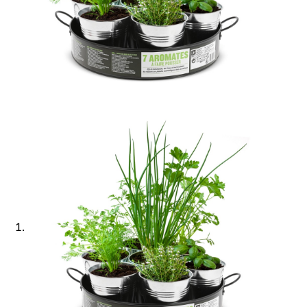
Ajouter à ma Kyft list