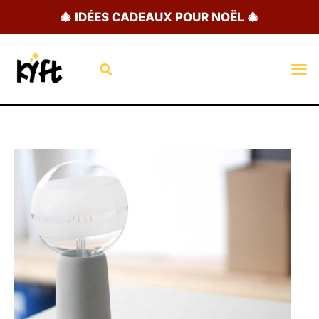
Aller
🎄 IDÉES CADEAUX POUR NOËL 🎄
au
contenu
Rechercher
M