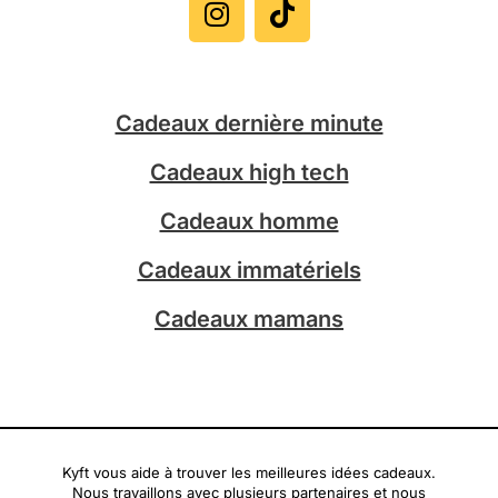
s
k
t
t
a
o
g
k
Cadeaux dernière minute
r
a
Cadeaux high tech
m
Cadeaux homme
Cadeaux immatériels
Cadeaux mamans
Kyft vous aide à trouver les meilleures idées cadeaux.
Nous travaillons avec plusieurs partenaires et nous