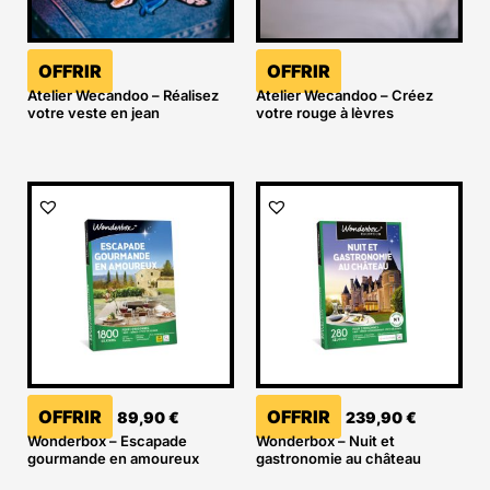
OFFRIR
OFFRIR
Atelier Wecandoo – Réalisez
Atelier Wecandoo – Créez
votre veste en jean
votre rouge à lèvres
OFFRIR
OFFRIR
89,90
€
239,90
€
Wonderbox – Escapade
Wonderbox – Nuit et
gourmande en amoureux
gastronomie au château