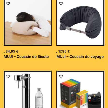
34,95
€
17,95
€
MUJI – Coussin de Sieste
MUJI – Coussin de voyage
Le
Le
prix
prix
initial
actuel
était :
est :
169,99 €.
152,34 €.