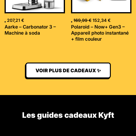
207,21
€
169,99
€
152,34
€
Aarke – Carbonator 3 –
Polaroid – Now+ Gen3 –
Machine à soda
Appareil photo instantané
+ film couleur
VOIR PLUS DE CADEAUX ✨
Les guides cadeaux Kyft​