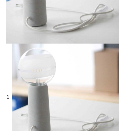
Ajouter à ma Kyft list