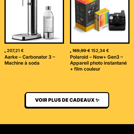
était :
est :
169,99 €.
152,34 €.
207,21
€
169,99
€
152,34
€
Aarke – Carbonator 3 –
Polaroid – Now+ Gen3 –
Machine à soda
Appareil photo instantané
+ film couleur
VOIR PLUS DE CADEAUX ✨