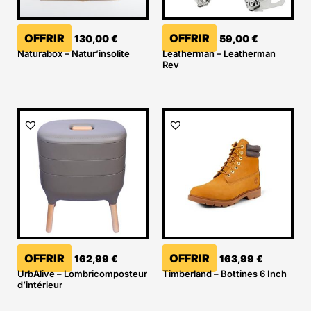
OFFRIR
OFFRIR
130,00
€
59,00
€
Naturabox – Natur’insolite
Leatherman – Leatherman
Rev
OFFRIR
OFFRIR
162,99
€
163,99
€
UrbAlive – Lombricomposteur
Timberland – Bottines 6 Inch
d’intérieur