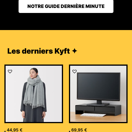
NOTRE GUIDE DERNIÈRE MINUTE
Les derniers Kyft ✦
44,95
€
69,95
€