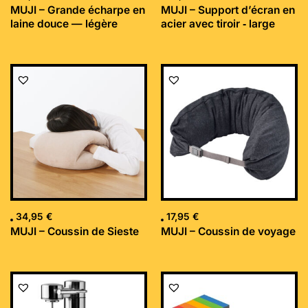
MUJI – Grande écharpe en
MUJI – Support d’écran en
laine douce — légère
acier avec tiroir ‐ large
34,95
€
17,95
€
MUJI – Coussin de Sieste
MUJI – Coussin de voyage
Le
Le
prix
prix
initial
actuel