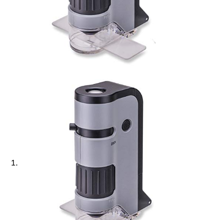
Ajouter à ma Kyft list