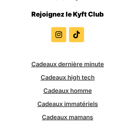
Rejoignez le Kyft Club
I
T
n
i
s
k
t
t
a
o
g
k
Cadeaux dernière minute
r
a
Cadeaux high tech
m
Cadeaux homme
Cadeaux immatériels
Cadeaux mamans