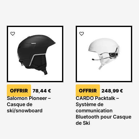
OFFRIR
OFFRIR
78,44
€
248,99
€
Salomon Pioneer –
CARDO Packtalk –
Casque de
Système de
ski/snowboard
communication
Bluetooth pour Casque
de Ski