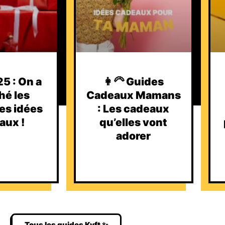
5 : On a
👩‍🦳 Guides
hé les
Cadeaux Mamans
es idées
: Les cadeaux
aux !
qu’elles vont
adorer
Tous les guides Kyft ✨