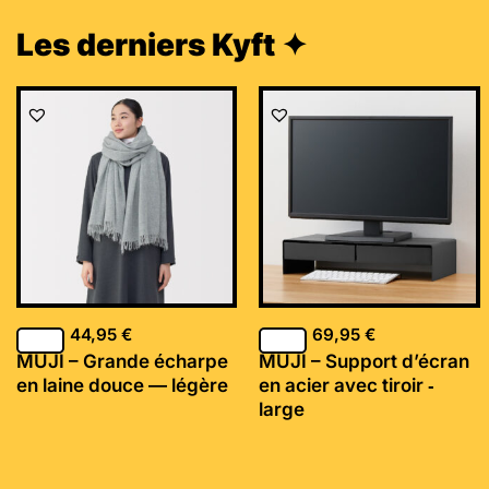
Les derniers Kyft ✦
44,95
€
69,95
€
MUJI – Grande écharpe
MUJI – Support d’écran
en laine douce — légère
en acier avec tiroir ‐
large