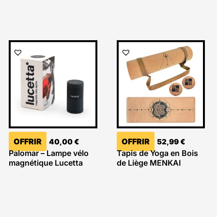
OFFRIR
OFFRIR
40,00
€
52,99
€
Palomar – Lampe vélo
Tapis de Yoga en Bois
magnétique Lucetta
de Liège MENKAI