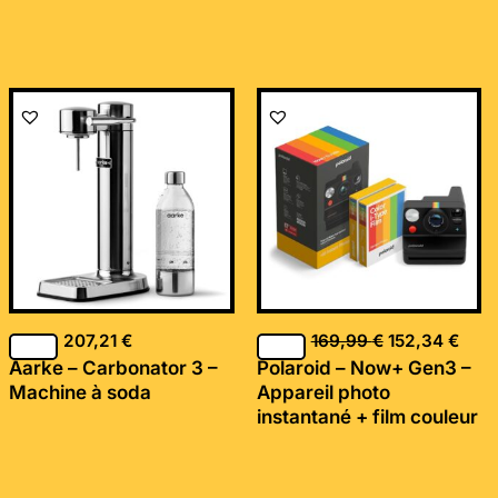
Le
Le
prix
prix
initial
actu
était :
est :
169,99 €.
152,
207,21
€
169,99
€
152,34
€
Aarke – Carbonator 3 –
Polaroid – Now+ Gen3 –
Machine à soda
Appareil photo
instantané + film couleur