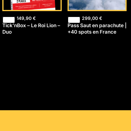
149,90
€
299,00
€
Tick’nBox – Le Roi Lion –
Pass Saut en parachute |
Duo
+40 spots en France