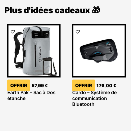
Plus d'idées cadeaux 🎁
OFFRIR
OFFRIR
57,99
€
176,00
€
Earth Pak – Sac à Dos
Cardo – Système de
étanche
communication
Bluetooth