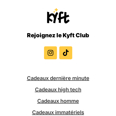
Rejoignez le Kyft Club
I
T
n
i
s
k
t
t
a
o
g
k
Cadeaux dernière minute
r
a
Cadeaux high tech
m
Cadeaux homme
Cadeaux immatériels