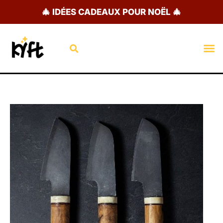
Aller
🎄 IDÉES CADEAUX POUR NOËL 🎄
au
contenu
Rechercher
M