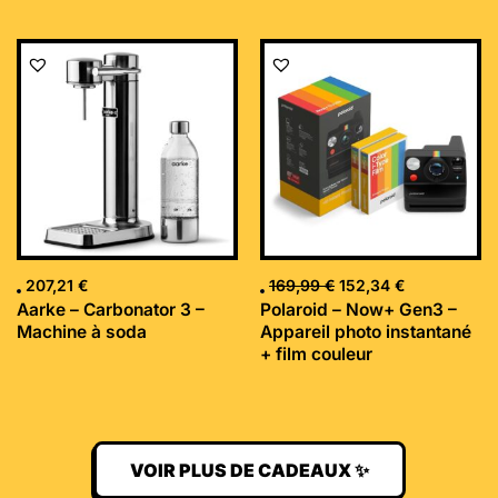
Le
Le
prix
prix
initial
actuel
était :
est :
169,99 €.
152,34 €.
207,21
€
169,99
€
152,34
€
Aarke – Carbonator 3 –
Polaroid – Now+ Gen3 –
Machine à soda
Appareil photo instantané
+ film couleur
VOIR PLUS DE CADEAUX ✨