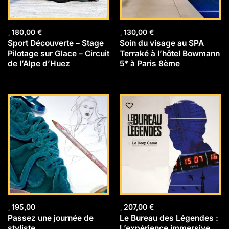
180,00
€
130,00
€
Sport Découverte – Stage
Soin du visage au SPA
Pilotage sur Glace – Circuit
Terraké à l’hôtel Bowmann
de l’Alpe d’Huez
5* à Paris 8ème
195,00
207,00
€
Passez une journée de
Le Bureau des Légendes :
styliste
L’expérience immersive