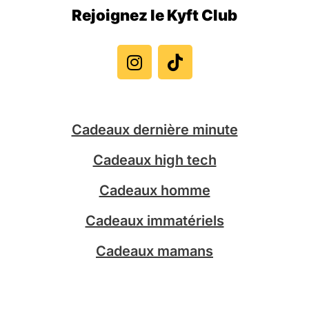
Rejoignez le Kyft Club
I
T
n
i
s
k
t
t
a
o
g
k
Cadeaux dernière minute
r
a
Cadeaux high tech
m
Cadeaux homme
Cadeaux immatériels
Cadeaux mamans