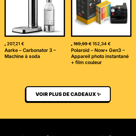
207,21
€
169,99
€
152,34
€
Aarke – Carbonator 3 –
Polaroid – Now+ Gen3 –
Machine à soda
Appareil photo instantané
+ film couleur
VOIR PLUS DE CADEAUX ✨