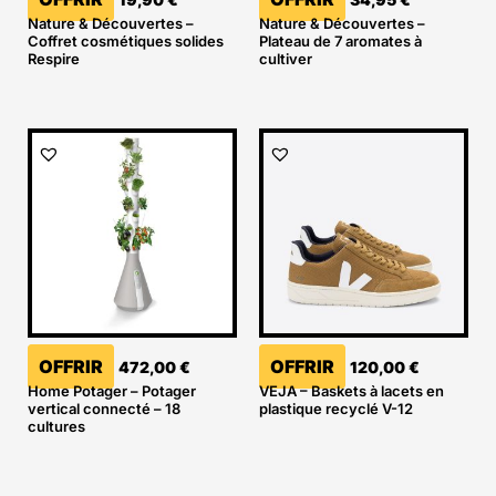
Nature & Découvertes –
Nature & Découvertes –
Coffret cosmétiques solides
Plateau de 7 aromates à
Respire
cultiver
OFFRIR
OFFRIR
472,00
€
120,00
€
Home Potager – Potager
VEJA – Baskets à lacets en
vertical connecté – 18
plastique recyclé V-12
cultures