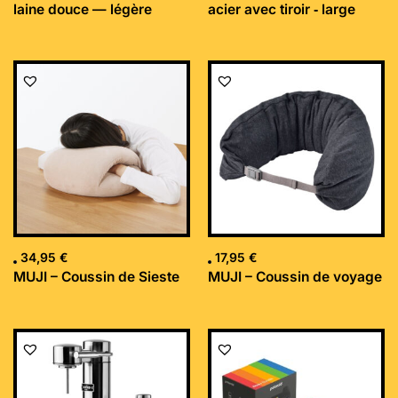
laine douce — légère
acier avec tiroir ‐ large
34,95
€
17,95
€
MUJI – Coussin de Sieste
MUJI – Coussin de voyage
Le
Le
prix
prix
initial
actuel
était :
est :
169,99 €.
152,34 €.