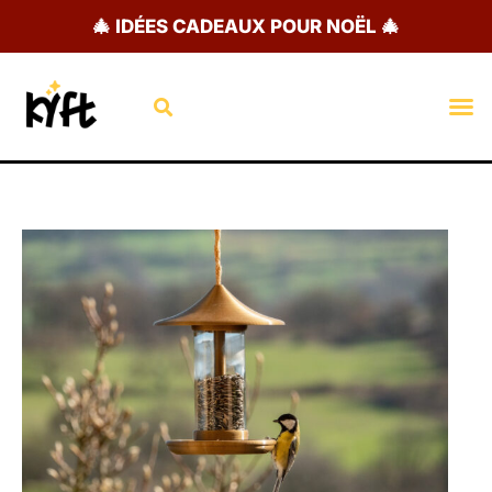
Aller
🎄 IDÉES CADEAUX POUR NOËL 🎄
au
contenu
Rechercher
M