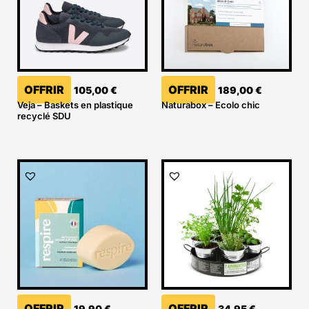
OFFRIR
OFFRIR
105,00
€
189,00
€
Veja – Baskets en plastique
Naturabox – Ecolo chic
recyclé SDU
OFFRIR
OFFRIR
19,90
€
34,95
€