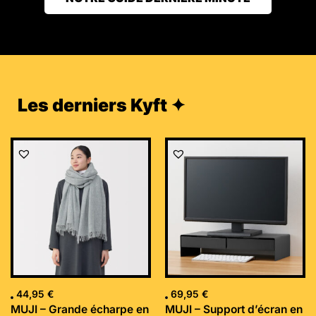
Les derniers Kyft ✦
44,95
€
69,95
€
MUJI – Grande écharpe en
MUJI – Support d’écran en