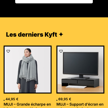
Les derniers Kyft ✦
44,95
€
69,95
€
MUJI – Grande écharpe en
MUJI – Support d’écran en