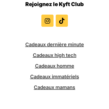
Rejoignez le Kyft Club
I
T
n
i
s
k
t
t
a
o
g
k
Cadeaux dernière minute
r
a
Cadeaux high tech
m
Cadeaux homme
Cadeaux immatériels
Cadeaux mamans