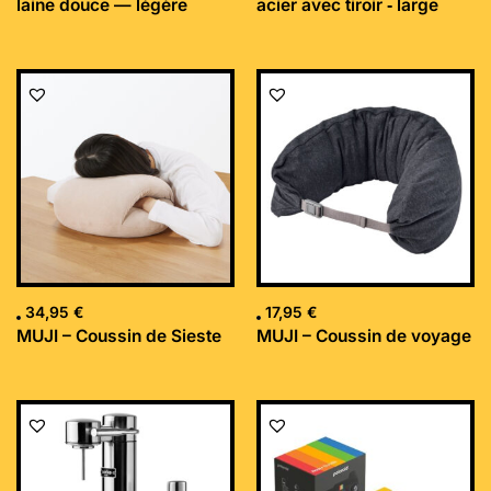
laine douce — légère
acier avec tiroir ‐ large
34,95
€
17,95
€
MUJI – Coussin de Sieste
MUJI – Coussin de voyage
Le
Le
prix
prix
initial
actuel
était :
est :
169,99 €.
152,34 €.