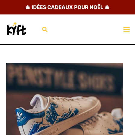
Aller
🎄 IDÉES CADEAUX POUR NOËL 🎄
au
contenu
Rechercher
M