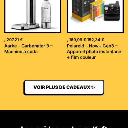
207,21
€
169,99
€
152,34
€
Aarke – Carbonator 3 –
Polaroid – Now+ Gen3 –
Machine à soda
Appareil photo instantané
+ film couleur
VOIR PLUS DE CADEAUX ✨