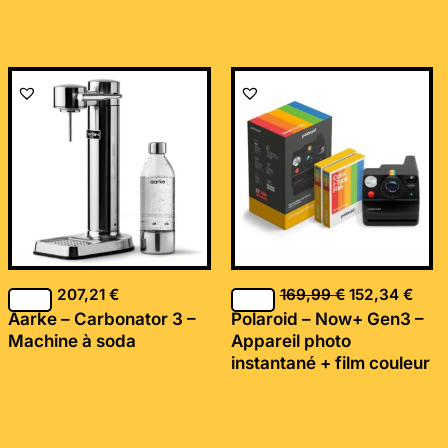
Le
Le
prix
prix
initial
actu
était :
est :
169,99 €.
152,
207,21
€
169,99
€
152,34
€
Aarke – Carbonator 3 –
Polaroid – Now+ Gen3 –
Machine à soda
Appareil photo
instantané + film couleur