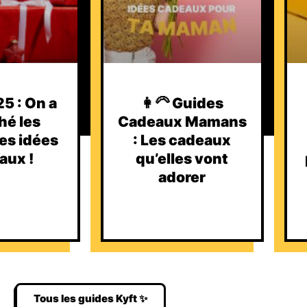
5 : On a
👩‍🦳 Guides
hé les
Cadeaux Mamans
es idées
: Les cadeaux
aux !
qu’elles vont
adorer
Tous les guides Kyft ✨