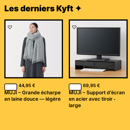
Les derniers Kyft ✦
44,95
€
69,95
€
MUJI – Grande écharpe
MUJI – Support d’écran
en laine douce — légère
en acier avec tiroir ‐
large