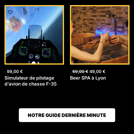
Le
Le
prix
prix
initial
actuel
était :
est :
69,00 €.
49,00 €.
99,00
€
69,00
€
49,00
€
Simulateur de pilotage
Beer SPA à Lyon
d’avion de chasse F-35
NOTRE GUIDE DERNIÈRE MINUTE