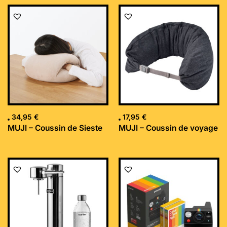
34,95
€
17,95
€
MUJI – Coussin de Sieste
MUJI – Coussin de voyage
Le
Le
prix
prix
initial
actuel
était :
est :
169,99 €.
152,34 €.