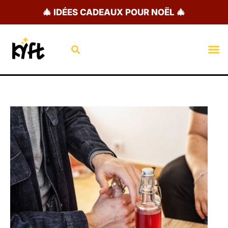
Aller
🎄 IDÉES CADEAUX POUR NOËL 🎄
au
contenu
Rechercher
M