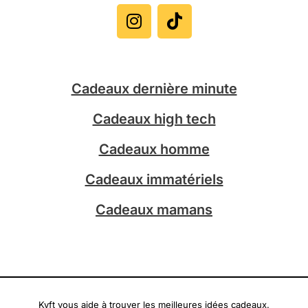
n
i
s
k
t
t
a
o
g
k
Cadeaux dernière minute
r
a
Cadeaux high tech
m
Cadeaux homme
Cadeaux immatériels
Cadeaux mamans
Kyft vous aide à trouver les meilleures idées cadeaux.