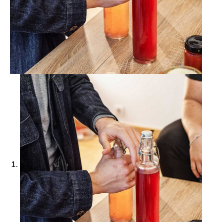
Ajouter à ma Kyft list