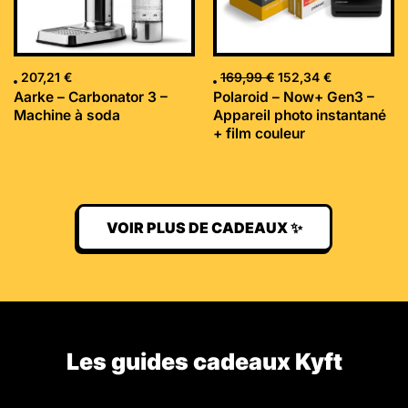
207,21
€
169,99
€
152,34
€
Aarke – Carbonator 3 –
Polaroid – Now+ Gen3 –
Machine à soda
Appareil photo instantané
+ film couleur
VOIR PLUS DE CADEAUX ✨
Les guides cadeaux Kyft​