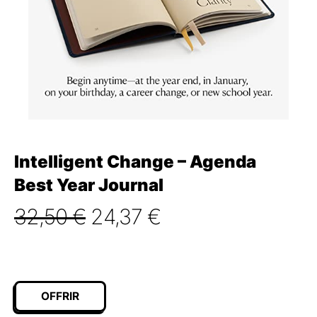
Intelligent Change – Agenda
Best Year Journal
Le
Le
32,50
€
24,37
€
prix
prix
initial
actuel
était :
est :
OFFRIR