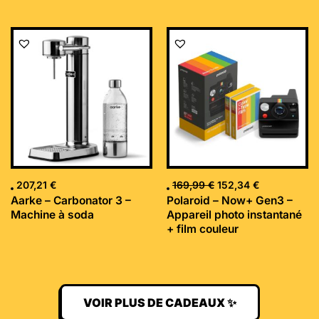
Le
Le
prix
prix
initial
actuel
était :
est :
169,99 €.
152,34 €.
207,21
€
169,99
€
152,34
€
Aarke – Carbonator 3 –
Polaroid – Now+ Gen3 –
Machine à soda
Appareil photo instantané
+ film couleur
VOIR PLUS DE CADEAUX ✨