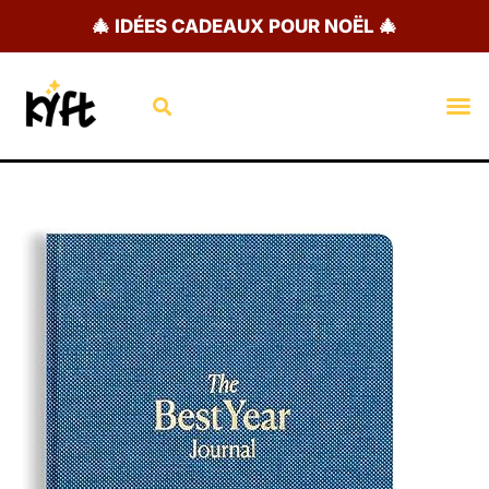
Aller
🎄 IDÉES CADEAUX POUR NOËL 🎄
au
contenu
Rechercher
M