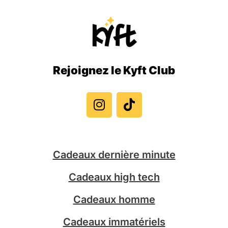
Rejoignez le Kyft Club
I
T
n
i
s
k
t
t
a
o
g
k
Cadeaux dernière minute
r
a
Cadeaux high tech
m
Cadeaux homme
Cadeaux immatériels