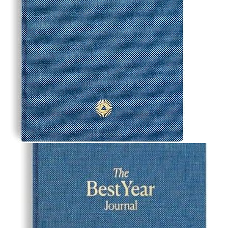
Ajouter à ma Kyft list