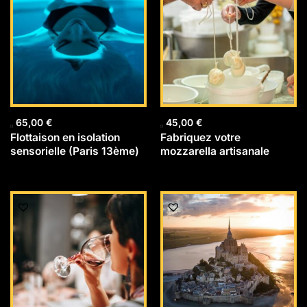
65,00
€
45,00
€
Flottaison en isolation
Fabriquez votre
sensorielle (Paris 13ème)
mozzarella artisanale