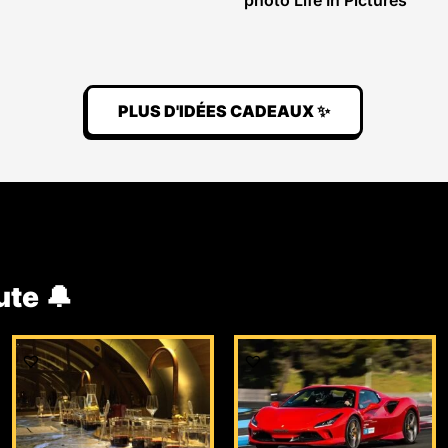
photo Life In Pictures
PLUS D'IDÉES CADEAUX ✨
ute 🔔