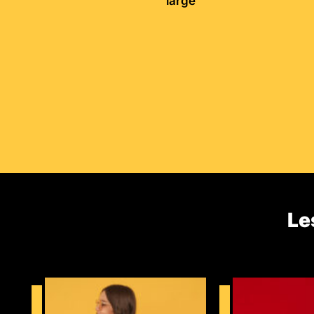
large
Le