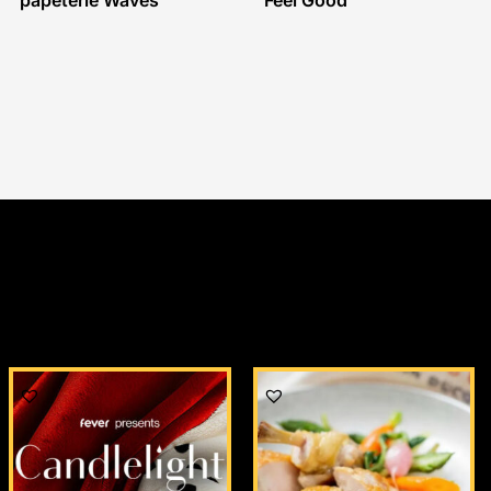
papeterie Waves
Feel Good