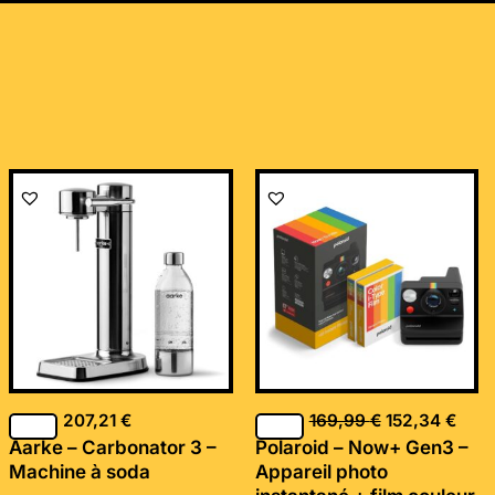
Le
Le
prix
prix
initial
actu
était :
est :
169,99 €.
152,
207,21
€
169,99
€
152,34
€
Aarke – Carbonator 3 –
Polaroid – Now+ Gen3 –
Machine à soda
Appareil photo