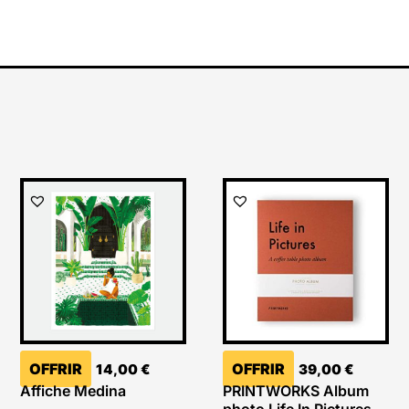
OFFRIR
OFFRIR
14,00
€
39,00
€
Affiche Medina
PRINTWORKS Album