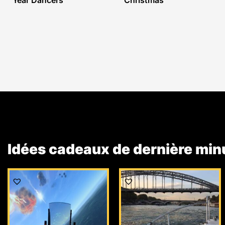
Year Dancers
Christmas
Idées cadeaux de dernière min