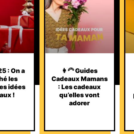
5 : On a
👩‍🦳 Guides
hé les
Cadeaux Mamans
es idées
: Les cadeaux
aux !
qu’elles vont
adorer