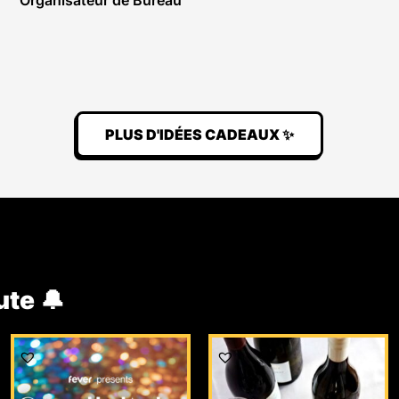
Organisateur de Bureau
PLUS D'IDÉES CADEAUX ✨
ute 🔔