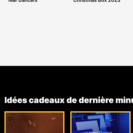
Year Dancers
Christmas Box 2023
Idées cadeaux de dernière min