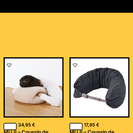
34,95
€
17,95
€
MUJI – Coussin de
MUJI – Coussin de