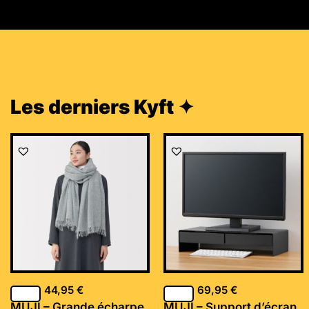
Les derniers Kyft ✦
44,95
€
69,95
€
MUJI – Grande écharpe
MUJI – Support d’écran