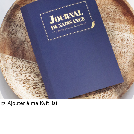
Ajouter à ma Kyft list