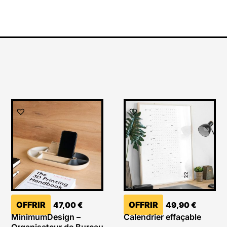
OFFRIR
OFFRIR
47,00
€
49,90
€
MinimumDesign –
Calendrier effaçable