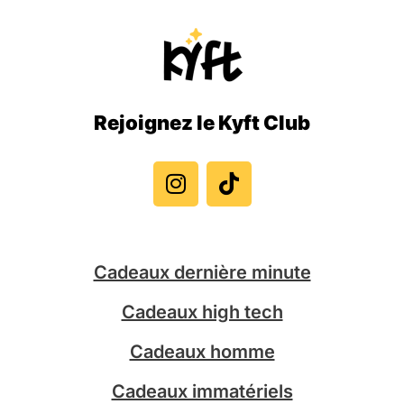
Rejoignez le Kyft Club
I
T
n
i
s
k
t
t
a
o
g
k
Cadeaux dernière minute
r
a
Cadeaux high tech
m
Cadeaux homme
Cadeaux immatériels