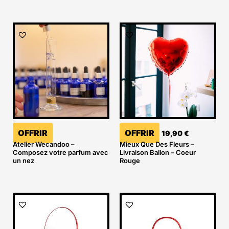
OFFRIR
OFFRIR
19,90
€
Atelier Wecandoo –
Mieux Que Des Fleurs –
Composez votre parfum avec
Livraison Ballon – Coeur
un nez
Rouge