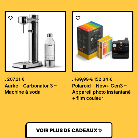
Le
Le
prix
prix
initial
actuel
était :
est :
169,99 €.
152,34 €.
207,21
€
169,99
€
152,34
€
Aarke – Carbonator 3 –
Polaroid – Now+ Gen3 –
Machine à soda
Appareil photo instantané
+ film couleur
VOIR PLUS DE CADEAUX ✨