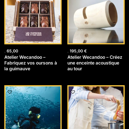
65,00
195,00
€
Atelier Wecandoo –
Atelier Wecandoo – Créez
Fabriquez vos oursons à
une enceinte acoustique
la guimauve
au tour