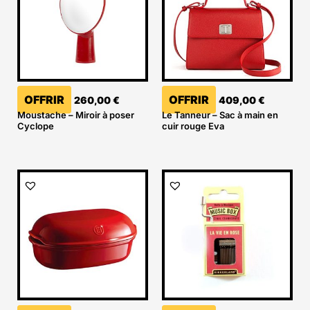
OFFRIR
OFFRIR
260,00
€
409,00
€
Moustache – Miroir à poser
Le Tanneur – Sac à main en
Cyclope
cuir rouge Eva