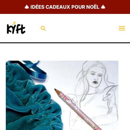
Aller
🎄 IDÉES CADEAUX POUR NOËL 🎄
au
contenu
Rechercher
M