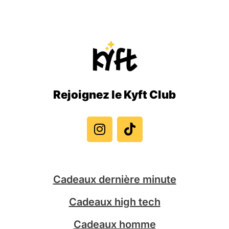
Rejoignez le Kyft Club
I
T
n
i
s
k
t
t
a
o
g
k
Cadeaux dernière minute
r
a
Cadeaux high tech
m
Cadeaux homme