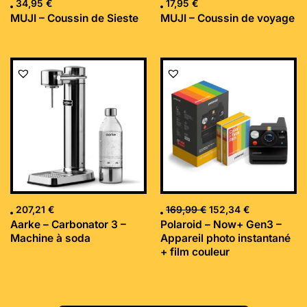
34,95
€
17,95
€
MUJI – Coussin de Sieste
MUJI – Coussin de voyage
Le
Le
prix
prix
initial
actuel
était :
est :
169,99 €.
152,34 €.
207,21
€
169,99
€
152,34
€
Aarke – Carbonator 3 –
Polaroid – Now+ Gen3 –
Machine à soda
Appareil photo instantané
+ film couleur