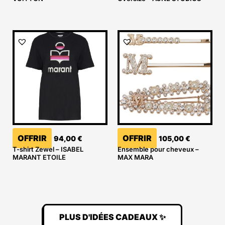
OFFRIR
OFFRIR
94,00
€
105,00
€
T-shirt Zewel – ISABEL
Ensemble pour cheveux –
MARANT ETOILE
MAX MARA
PLUS D'IDÉES CADEAUX ✨