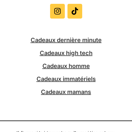
n
i
s
k
t
t
a
o
g
k
Cadeaux dernière minute
r
a
Cadeaux high tech
m
Cadeaux homme
Cadeaux immatériels
Cadeaux mamans