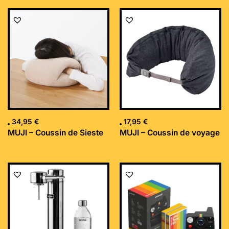
34,95
€
17,95
€
MUJI – Coussin de Sieste
MUJI – Coussin de voyage
Le
Le
prix
prix
initial
actuel
était :
est :
169,99 €.
152,34 €.