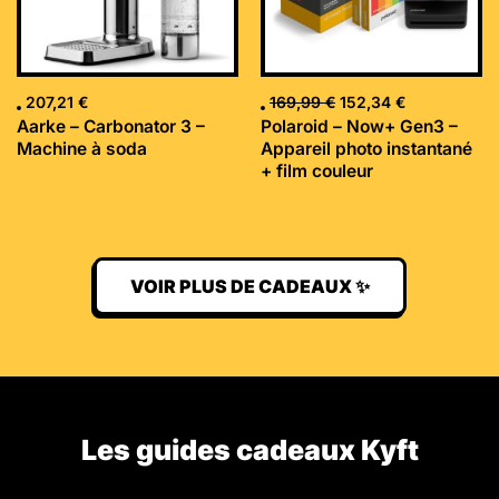
207,21
€
169,99
€
152,34
€
Aarke – Carbonator 3 –
Polaroid – Now+ Gen3 –
Machine à soda
Appareil photo instantané
+ film couleur
VOIR PLUS DE CADEAUX ✨
Les guides cadeaux Kyft​