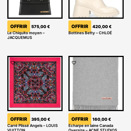
OFFRIR
OFFRIR
575,00
€
420,00
€
Le Chiquito moyen –
Bottines Betty – CHLOÉ
JACQUEMUS
OFFRIR
OFFRIR
395,00
€
160,00
€
Carré Plissé Angels – LOUIS
Echarpe en laine Canada
VUITTON
Oversize – ACNE STUDIOS