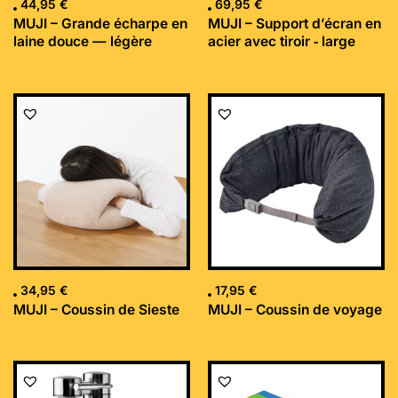
44,95
€
69,95
€
MUJI – Grande écharpe en
MUJI – Support d’écran en
laine douce — légère
acier avec tiroir ‐ large
34,95
€
17,95
€
MUJI – Coussin de Sieste
MUJI – Coussin de voyage
Le
Le
prix
prix
initial
actuel