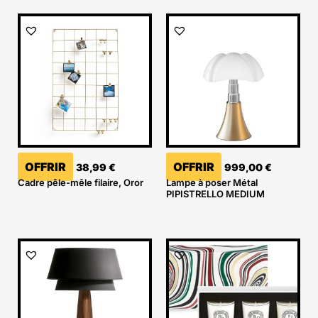
OFFRIR
OFFRIR
38,99
€
999,00
€
Cadre pêle-mêle filaire, Oror
Lampe à poser Métal
PIPISTRELLO MEDIUM