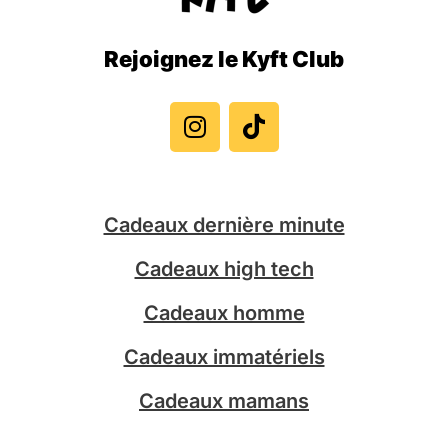
Rejoignez le Kyft Club
I
T
n
i
s
k
t
t
a
o
g
k
Cadeaux dernière minute
r
a
Cadeaux high tech
m
Cadeaux homme
Cadeaux immatériels
Cadeaux mamans