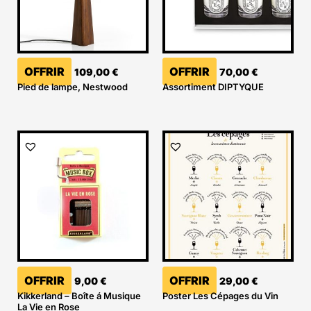
OFFRIR
OFFRIR
109,00
€
70,00
€
Pied de lampe, Nestwood
Assortiment DIPTYQUE
OFFRIR
OFFRIR
9,00
€
29,00
€
Kikkerland – Boîte á Musique
Poster Les Cépages du Vin
La Vie en Rose