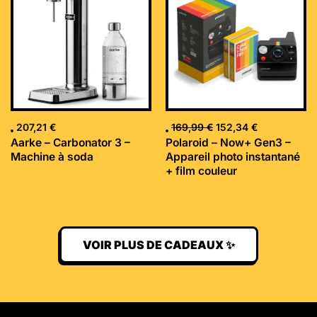
était :
est :
169,99 €.
152,34 €.
207,21
€
169,99
€
152,34
€
Aarke – Carbonator 3 –
Polaroid – Now+ Gen3 –
Machine à soda
Appareil photo instantané
+ film couleur
VOIR PLUS DE CADEAUX ✨