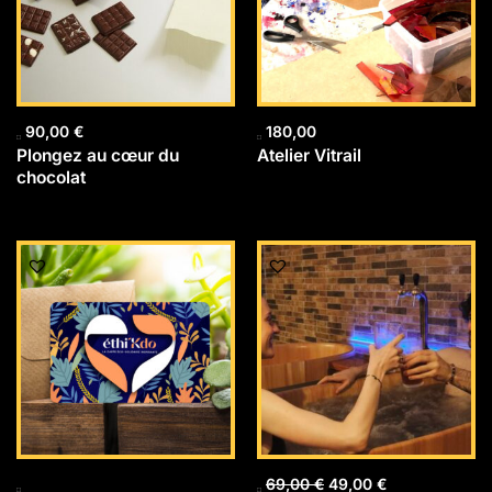
90,00
€
180,00
Plongez au cœur du
Atelier Vitrail
chocolat
Le
Le
prix
prix
initial
actuel
était :
est :
69,00 €.
49,00 €.
69,00
€
49,00
€