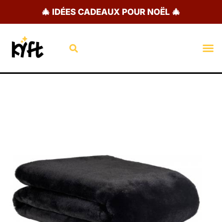
Aller
🎄 IDÉES CADEAUX POUR NOËL 🎄
au
contenu
Rechercher
M