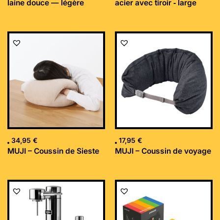
laine douce — légère
acier avec tiroir ‐ large
34,95
€
17,95
€
MUJI – Coussin de Sieste
MUJI – Coussin de voyage
Le
Le
prix
prix
initial
actuel
était :
est :
169,99 €.
152,34 €.