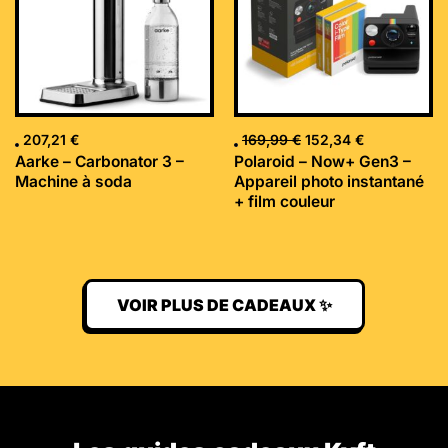
207,21
€
169,99
€
152,34
€
Aarke – Carbonator 3 –
Polaroid – Now+ Gen3 –
Machine à soda
Appareil photo instantané
+ film couleur
VOIR PLUS DE CADEAUX ✨