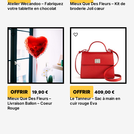
Atelier Wecandoo – Fabriquez
Mieux Que Des Fleurs – Kit de
votre tablette en chocolat
broderie Joli cœur
OFFRIR
OFFRIR
19,90
€
409,00
€
Mieux Que Des Fleurs –
Le Tanneur – Sac à main en
Livraison Ballon – Coeur
cuir rouge Eva
Rouge