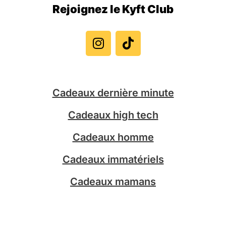
Rejoignez le Kyft Club
I
T
n
i
s
k
t
t
a
o
g
k
Cadeaux dernière minute
r
a
Cadeaux high tech
m
Cadeaux homme
Cadeaux immatériels
Cadeaux mamans