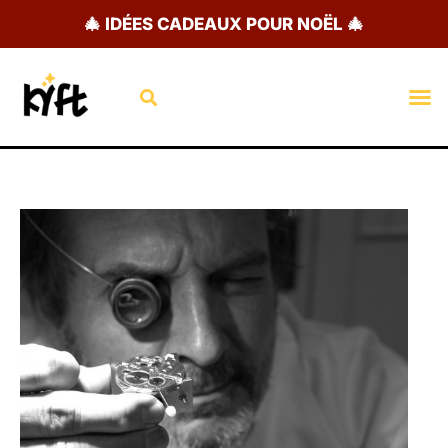
Aller
🎄 IDÉES CADEAUX POUR NOËL 🎄
au
contenu
Rechercher
M