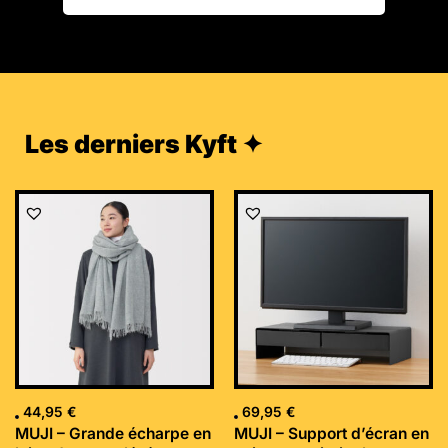
Les derniers Kyft ✦
44,95
€
69,95
€
MUJI – Grande écharpe en
MUJI – Support d’écran en