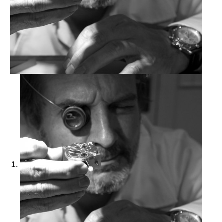
Ajouter à ma Kyft list