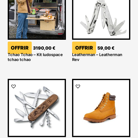
OFFRIR
OFFRIR
3190,00
€
59,00
€
Tchao Tchao – Kit ludospace
Leatherman – Leatherman
tchao tchao
Rev