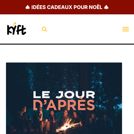
Aller
🎄 IDÉES CADEAUX POUR NOËL 🎄
au
contenu
Rechercher
M