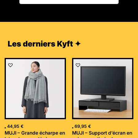
Les derniers Kyft ✦
44,95
€
69,95
€
MUJI – Grande écharpe en
MUJI – Support d’écran en