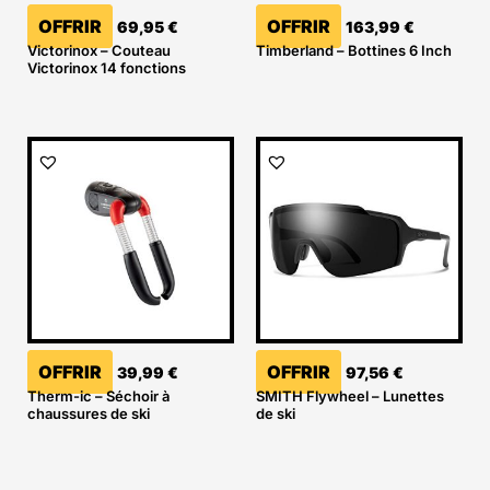
OFFRIR
OFFRIR
69,95
€
163,99
€
Victorinox – Couteau
Timberland – Bottines 6 Inch
Victorinox 14 fonctions
OFFRIR
OFFRIR
39,99
€
97,56
€
Therm-ic – Séchoir à
SMITH Flywheel – Lunettes
chaussures de ski
de ski