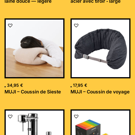
laine douce — légère
acier avec tiroir ‐ large
34,95
€
17,95
€
MUJI – Coussin de Sieste
MUJI – Coussin de voyage
Le
Le
prix
prix
initial
actuel
était :
est :
169,99 €.
152,34 €.