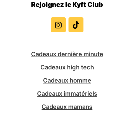
Rejoignez le Kyft Club
I
T
n
i
s
k
t
t
a
o
g
k
Cadeaux dernière minute
r
a
Cadeaux high tech
m
Cadeaux homme
Cadeaux immatériels
Cadeaux mamans