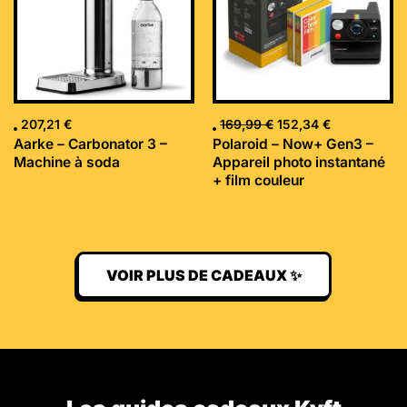
207,21
€
169,99
€
152,34
€
Aarke – Carbonator 3 –
Polaroid – Now+ Gen3 –
Machine à soda
Appareil photo instantané
+ film couleur
VOIR PLUS DE CADEAUX ✨