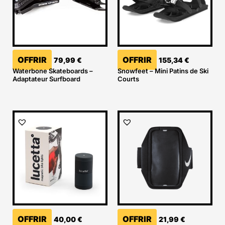
OFFRIR
OFFRIR
79,99
€
155,34
€
Waterbone Skateboards –
Snowfeet – Mini Patins de Ski
Adaptateur Surfboard
Courts
OFFRIR
OFFRIR
40,00
€
21,99
€