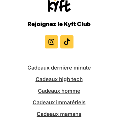
Rejoignez le Kyft Club
I
T
n
i
s
k
t
t
a
o
g
k
Cadeaux dernière minute
r
a
Cadeaux high tech
m
Cadeaux homme
Cadeaux immatériels
Cadeaux mamans