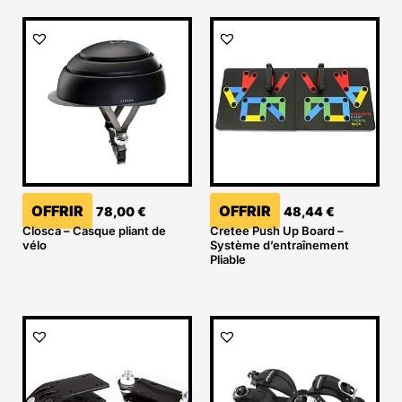
OFFRIR
OFFRIR
78,00
€
48,44
€
Closca – Casque pliant de
Cretee Push Up Board –
vélo
Système d’entraînement
Pliable