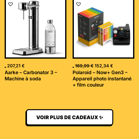
prix
prix
initial
actuel
était :
est :
169,99 €.
152,34 €.
207,21
€
169,99
€
152,34
€
Aarke – Carbonator 3 –
Polaroid – Now+ Gen3 –
Machine à soda
Appareil photo instantané
+ film couleur
VOIR PLUS DE CADEAUX ✨