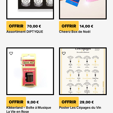
OFFRIR
OFFRIR
70,00
€
14,00
€
Assortiment DIPTYQUE
Cheerz Box de Noël
OFFRIR
OFFRIR
9,00
€
29,00
€
Kikkerland – Boîte á Musique
Poster Les Cépages du Vin
La Vie en Rose