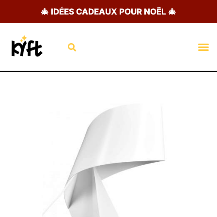
Aller
🎄 IDÉES CADEAUX POUR NOËL 🎄
au
contenu
Rechercher
M