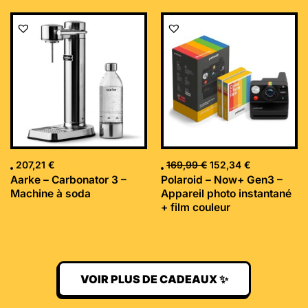
Le
Le
prix
prix
initial
actuel
était :
est :
169,99 €.
152,34 €.
207,21
€
169,99
€
152,34
€
Aarke – Carbonator 3 –
Polaroid – Now+ Gen3 –
Machine à soda
Appareil photo instantané
+ film couleur
VOIR PLUS DE CADEAUX ✨