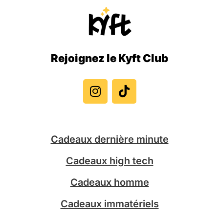
Rejoignez le Kyft Club
I
T
n
i
s
k
t
t
a
o
g
k
Cadeaux dernière minute
r
a
Cadeaux high tech
m
Cadeaux homme
Cadeaux immatériels