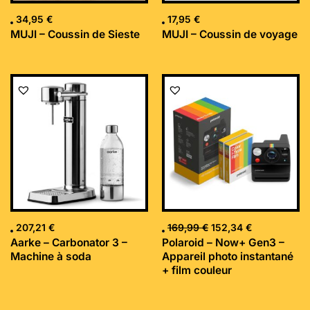
34,95
€
17,95
€
MUJI – Coussin de Sieste
MUJI – Coussin de voyage
Le
Le
prix
prix
initial
actuel
était :
est :
169,99 €.
152,34 €.
207,21
€
169,99
€
152,34
€
Aarke – Carbonator 3 –
Polaroid – Now+ Gen3 –
Machine à soda
Appareil photo instantané
+ film couleur