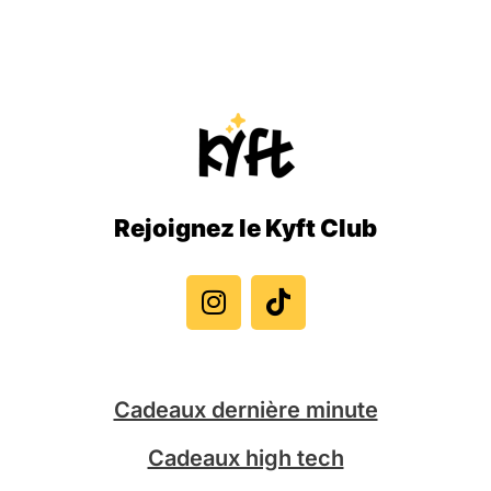
Rejoignez le Kyft Club
I
T
n
i
s
k
t
t
a
o
g
k
Cadeaux dernière minute
r
a
Cadeaux high tech
m