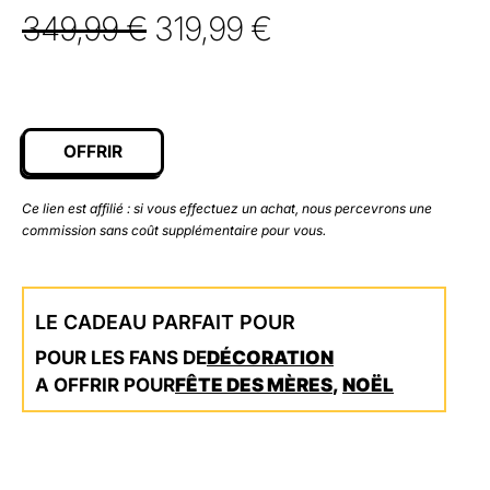
Le
Le
349,99
€
319,99
€
prix
prix
initial
actuel
était :
est :
OFFRIR
349,99 €.
319,99 €.
Ce lien est affilié : si vous effectuez un achat, nous percevrons une
commission sans coût supplémentaire pour vous.
LE CADEAU PARFAIT POUR
POUR LES FANS DE
DÉCORATION
A OFFRIR POUR
FÊTE DES MÈRES
,
NOËL