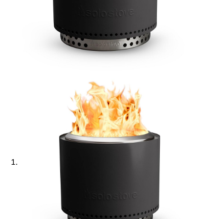
Ajouter à ma Kyft list