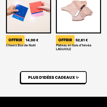
OFFRIR
OFFRIR
14,00
€
52,61
€
Cheerz Box de Noël
Plateau en bois d’hévéa
LAGUIOLE
PLUS D'IDÉES CADEAUX ✨