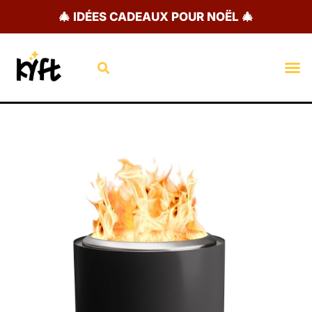
Aller
🎄 IDÉES CADEAUX POUR NOËL 🎄
au
contenu
Rechercher
M