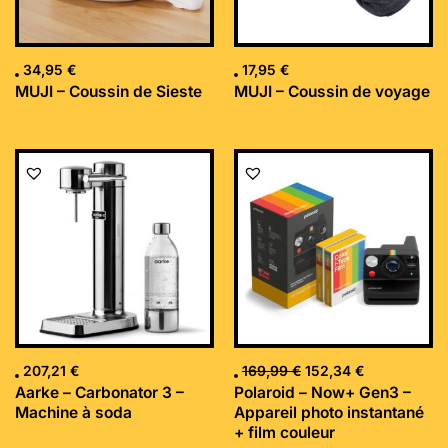
34,95
€
17,95
€
MUJI – Coussin de Sieste
MUJI – Coussin de voyage
Le
Le
prix
prix
initial
actuel
était :
est :
169,99 €.
152,34 €.
207,21
€
169,99
€
152,34
€
Aarke – Carbonator 3 –
Polaroid – Now+ Gen3 –
Machine à soda
Appareil photo instantané
+ film couleur