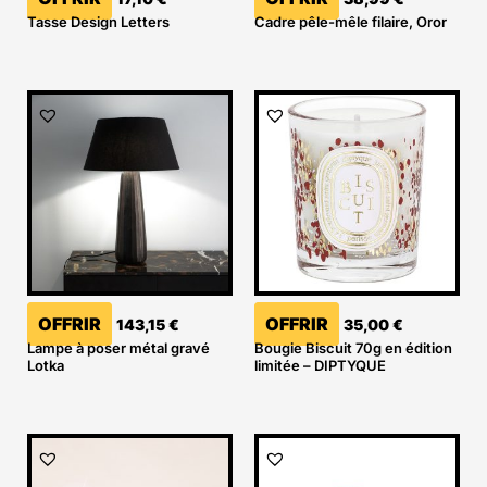
Tasse Design Letters
Cadre pêle-mêle filaire, Oror
OFFRIR
OFFRIR
143,15
€
35,00
€
Lampe à poser métal gravé
Bougie Biscuit 70g en édition
Lotka
limitée – DIPTYQUE