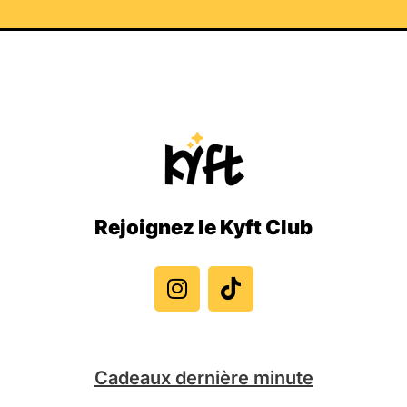
Rejoignez le Kyft Club
I
T
n
i
s
k
t
t
a
o
g
k
Cadeaux dernière minute
r