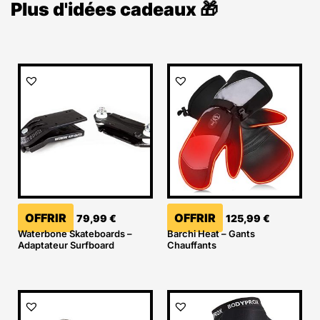
Plus d'idées cadeaux 🎁
OFFRIR
OFFRIR
79,99
€
125,99
€
Waterbone Skateboards –
Barchi Heat – Gants
Adaptateur Surfboard
Chauffants