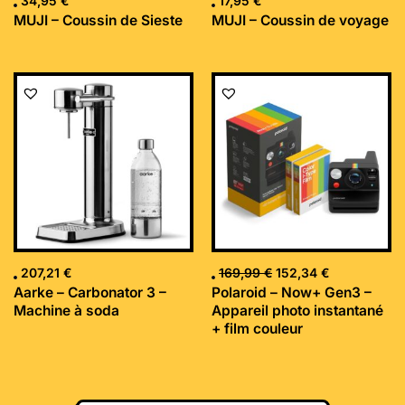
34,95
€
17,95
€
MUJI – Coussin de Sieste
MUJI – Coussin de voyage
Le
Le
prix
prix
initial
actuel
était :
est :
169,99 €.
152,34 €.
207,21
€
169,99
€
152,34
€
Aarke – Carbonator 3 –
Polaroid – Now+ Gen3 –
Machine à soda
Appareil photo instantané
+ film couleur