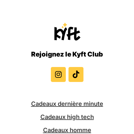
Rejoignez le Kyft Club
I
T
n
i
s
k
t
t
a
o
g
k
Cadeaux dernière minute
r
a
Cadeaux high tech
m
Cadeaux homme