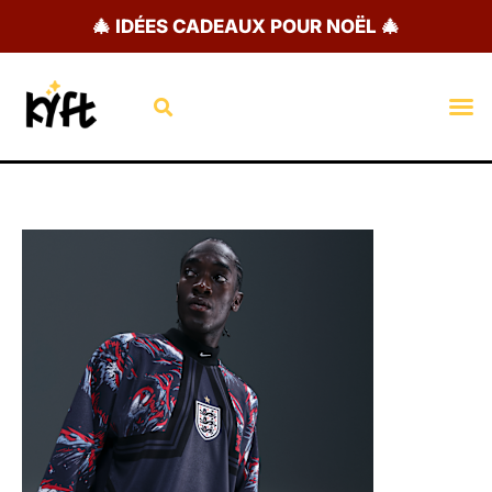
Aller
🎄 IDÉES CADEAUX POUR NOËL 🎄
au
contenu
Rechercher
M