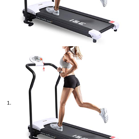
Ajouter à ma Kyft list