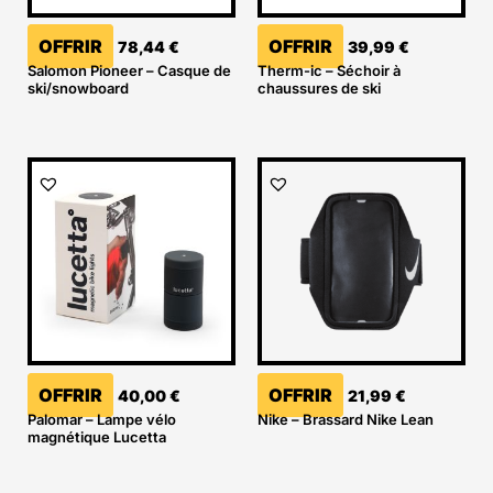
OFFRIR
OFFRIR
78,44
€
39,99
€
Salomon Pioneer – Casque de
Therm-ic – Séchoir à
ski/snowboard
chaussures de ski
OFFRIR
OFFRIR
40,00
€
21,99
€
Palomar – Lampe vélo
Nike – Brassard Nike Lean
magnétique Lucetta