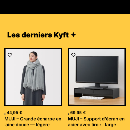
Les derniers Kyft ✦
44,95
€
69,95
€
MUJI – Grande écharpe en
MUJI – Support d’écran en
laine douce — légère
acier avec tiroir ‐ large