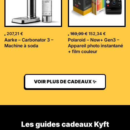
207,21
€
169,99
€
152,34
€
Aarke – Carbonator 3 –
Polaroid – Now+ Gen3 –
Machine à soda
Appareil photo instantané
+ film couleur
VOIR PLUS DE CADEAUX ✨
Les guides cadeaux Kyft​