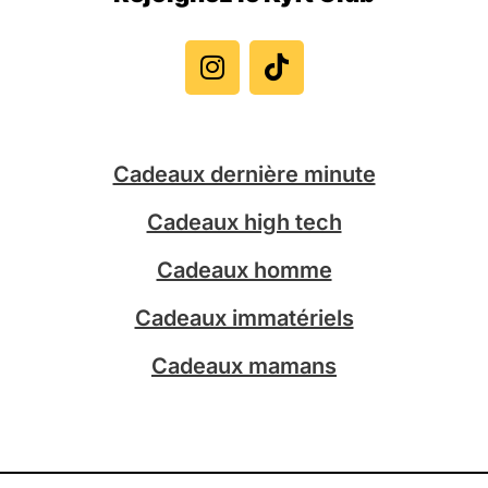
I
T
n
i
s
k
t
t
a
o
g
k
Cadeaux dernière minute
r
a
Cadeaux high tech
m
Cadeaux homme
Cadeaux immatériels
Cadeaux mamans