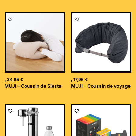
34,95
€
17,95
€
MUJI – Coussin de Sieste
MUJI – Coussin de voyage
Le
Le
prix
prix
initial
actuel
était :
est :
169,99 €.
152,34 €.