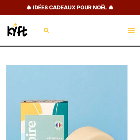
Aller
🎄 IDÉES CADEAUX POUR NOËL 🎄
au
contenu
Rechercher
M