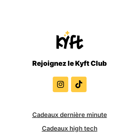
Rejoignez le Kyft Club
I
T
n
i
s
k
t
t
a
o
g
k
Cadeaux dernière minute
r
a
Cadeaux high tech
m