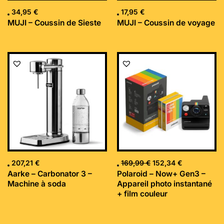
34,95
€
17,95
€
MUJI – Coussin de Sieste
MUJI – Coussin de voyage
Le
Le
prix
prix
initial
actuel
était :
est :
169,99 €.
152,34 €.
207,21
€
169,99
€
152,34
€
Aarke – Carbonator 3 –
Polaroid – Now+ Gen3 –
Machine à soda
Appareil photo instantané
+ film couleur