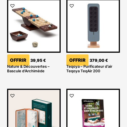
OFFRIR
OFFRIR
39,95
€
379,00
€
Nature & Découvertes –
Teqoya – Purificateur d’air
Bascule d’Archimède
Teqoya TeqAir 200