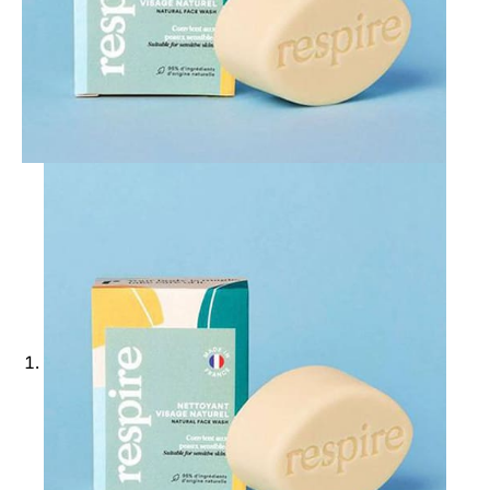
Ajouter à ma Kyft list