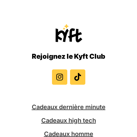
Rejoignez le Kyft Club
I
T
n
i
s
k
t
t
a
o
g
k
Cadeaux dernière minute
r
a
Cadeaux high tech
m
Cadeaux homme