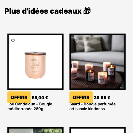
Plus d'idées cadeaux 🎁
OFFRIR
OFFRIR
55,00
€
39,99
€
Lou Candeloun – Bougie
Saarti – Bougie parfumée
méditerranée 280g
artisanale kindness