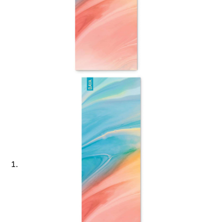
Ajouter à ma Kyft list