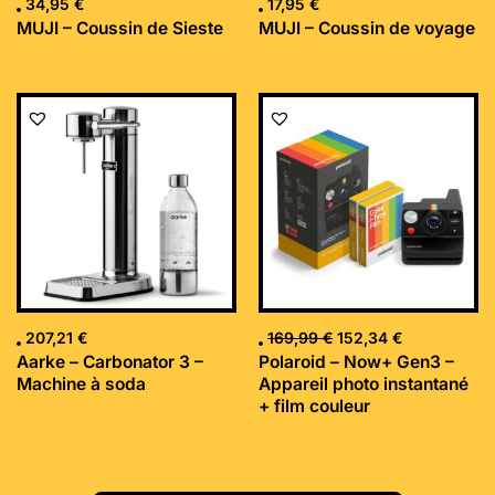
34,95
€
17,95
€
MUJI – Coussin de Sieste
MUJI – Coussin de voyage
Le
Le
prix
prix
initial
actuel
était :
est :
169,99 €.
152,34 €.
207,21
€
169,99
€
152,34
€
Aarke – Carbonator 3 –
Polaroid – Now+ Gen3 –
Machine à soda
Appareil photo instantané
+ film couleur