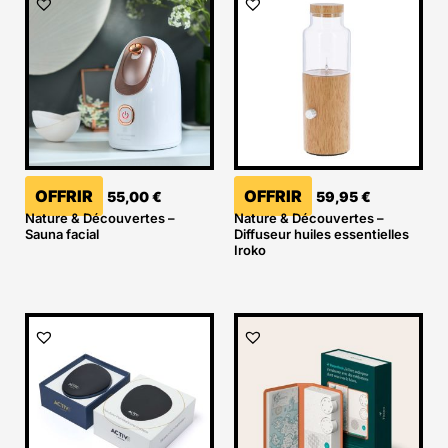
OFFRIR
OFFRIR
55,00
€
59,95
€
Nature & Découvertes –
Nature & Découvertes –
Sauna facial
Diffuseur huiles essentielles
Iroko