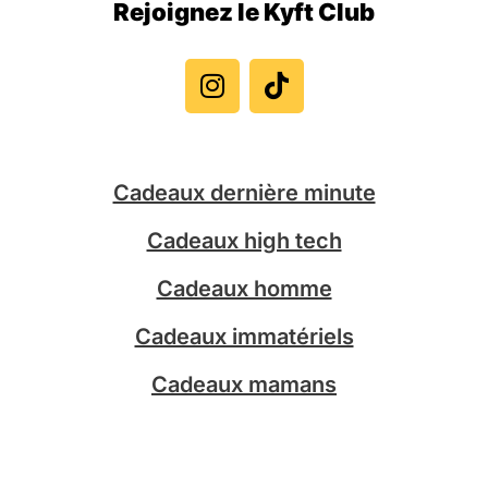
Rejoignez le Kyft Club
I
T
n
i
s
k
t
t
a
o
g
k
Cadeaux dernière minute
r
a
Cadeaux high tech
m
Cadeaux homme
Cadeaux immatériels
Cadeaux mamans