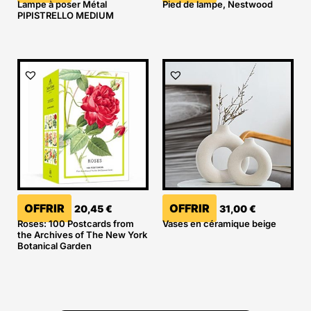
Lampe à poser Métal
Pied de lampe, Nestwood
PIPISTRELLO MEDIUM
OFFRIR
OFFRIR
20,45
€
31,00
€
Roses: 100 Postcards from
Vases en céramique beige
the Archives of The New York
Botanical Garden