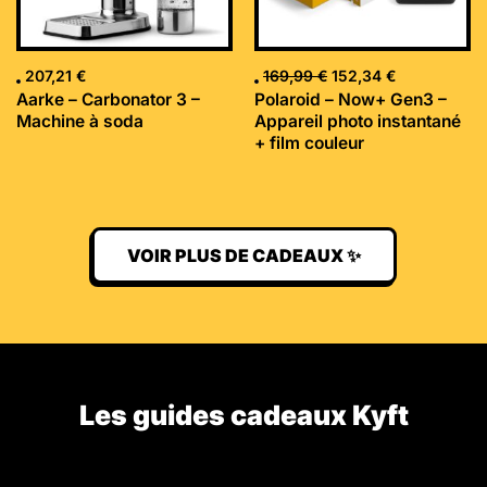
207,21
€
169,99
€
152,34
€
Aarke – Carbonator 3 –
Polaroid – Now+ Gen3 –
Machine à soda
Appareil photo instantané
+ film couleur
VOIR PLUS DE CADEAUX ✨
Les guides cadeaux Kyft​