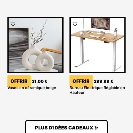
OFFRIR
OFFRIR
31,00
€
299,99
€
Vases en céramique beige
Bureau Électrique Réglable en
Hauteur
PLUS D'IDÉES CADEAUX ✨