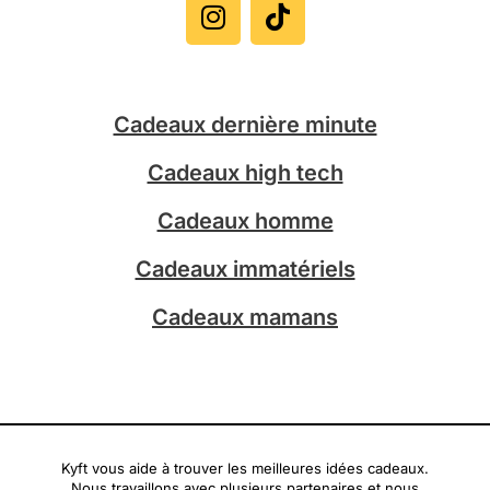
s
k
t
t
a
o
g
k
Cadeaux dernière minute
r
a
Cadeaux high tech
m
Cadeaux homme
Cadeaux immatériels
Cadeaux mamans
Kyft vous aide à trouver les meilleures idées cadeaux.
Nous travaillons avec plusieurs partenaires et nous