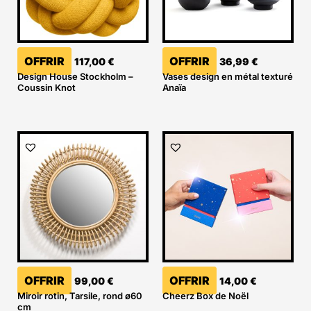
OFFRIR
OFFRIR
117,00
€
36,99
€
Design House Stockholm –
Vases design en métal texturé
Coussin Knot
Anaïa
OFFRIR
OFFRIR
99,00
€
14,00
€
Miroir rotin, Tarsile, rond ø60
Cheerz Box de Noël
cm