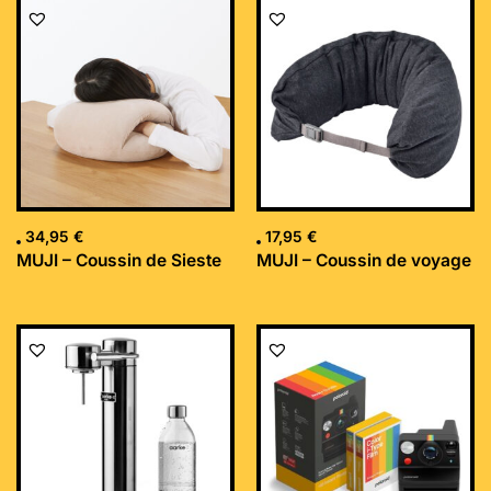
34,95
€
17,95
€
MUJI – Coussin de Sieste
MUJI – Coussin de voyage
Le
Le
prix
prix
initial
actuel
était :
est :
169,99 €.
152,34 €.