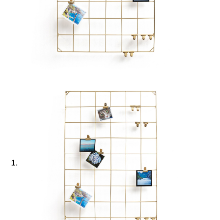
Ajouter à ma Kyft list