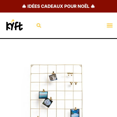
Aller
🎄 IDÉES CADEAUX POUR NOËL 🎄
au
contenu
Rechercher
M