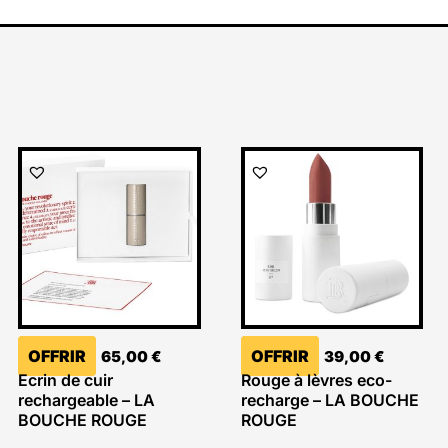
OFFRIR
OFFRIR
65,00
€
39,00
€
Ecrin de cuir
Rouge à lèvres eco-
rechargeable – LA
recharge – LA BOUCHE
BOUCHE ROUGE
ROUGE