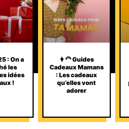
5 : On a
👩‍🦳 Guides
hé les
Cadeaux Mamans
es idées
: Les cadeaux
aux !
qu’elles vont
adorer