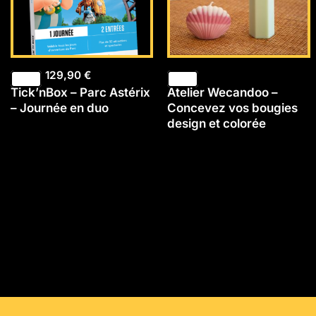
129,90
€
Tick’nBox – Parc Astérix
Atelier Wecandoo –
– Journée en duo
Concevez vos bougies
design et colorée