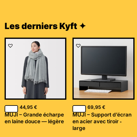
Les derniers Kyft ✦
44,95
€
69,95
€
MUJI – Grande écharpe
MUJI – Support d’écran
en laine douce — légère
en acier avec tiroir ‐
large