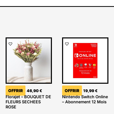
OFFRIR
OFFRIR
46,90
€
19,99
€
Florajet – BOUQUET DE
Nintendo Switch Online
FLEURS SECHEES
– Abonnement 12 Mois
ROSE