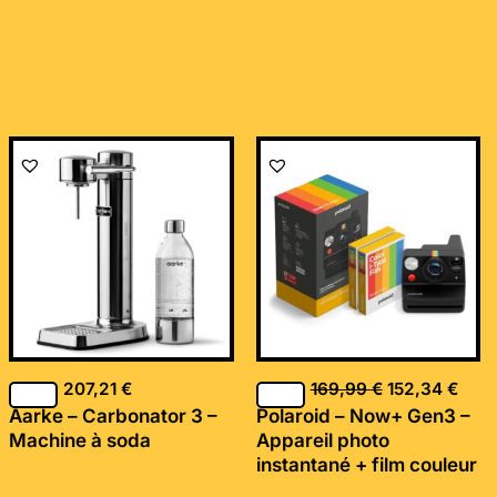
Le
Le
prix
prix
initial
actu
était :
est :
169,99 €.
152,
207,21
€
169,99
€
152,34
€
Aarke – Carbonator 3 –
Polaroid – Now+ Gen3 –
Machine à soda
Appareil photo
instantané + film couleur