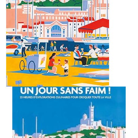
Ajouter à ma Kyft list