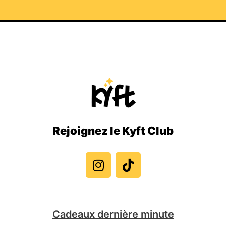
Rejoignez le Kyft Club
I
T
n
i
s
k
t
t
a
o
g
k
Cadeaux dernière minute
r