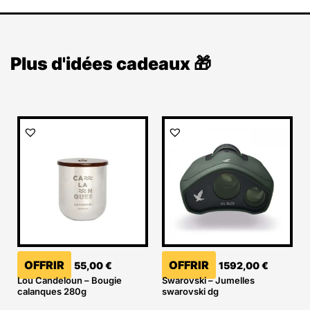
Plus d'idées cadeaux 🎁
OFFRIR
OFFRIR
55,00
€
1592,00
€
Lou Candeloun – Bougie
Swarovski – Jumelles
calanques 280g
swarovski dg