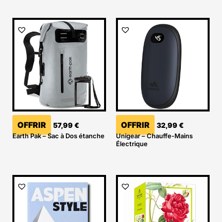
OFFRIR
OFFRIR
57,99
€
32,99
€
Earth Pak – Sac à Dos étanche
Unigear – Chauffe-Mains
Électrique