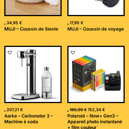
34,95
€
17,95
€
MUJI – Coussin de Sieste
MUJI – Coussin de voyage
Le
Le
prix
prix
initial
actuel
était :
est :
169,99 €.
152,34 €.
207,21
€
169,99
€
152,34
€
Aarke – Carbonator 3 –
Polaroid – Now+ Gen3 –
Machine à soda
Appareil photo instantané
+ film couleur