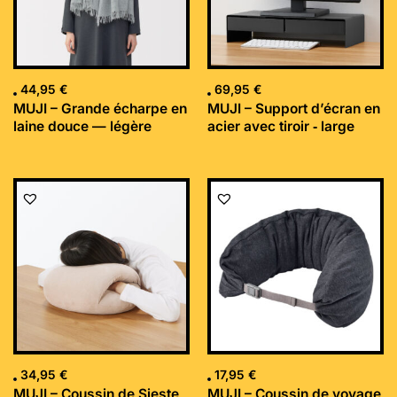
44,95
€
69,95
€
MUJI – Grande écharpe en
MUJI – Support d’écran en
laine douce — légère
acier avec tiroir ‐ large
34,95
€
17,95
€
MUJI – Coussin de Sieste
MUJI – Coussin de voyage