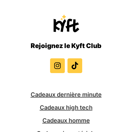
Rejoignez le Kyft Club
I
T
n
i
s
k
t
t
a
o
g
k
Cadeaux dernière minute
r
a
Cadeaux high tech
m
Cadeaux homme