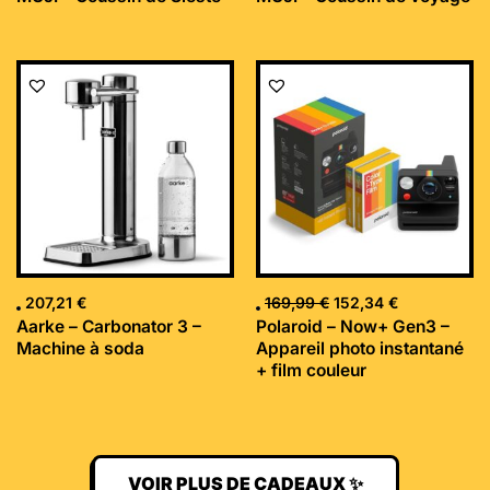
Le
Le
prix
prix
initial
actuel
était :
est :
169,99 €.
152,34 €.
207,21
€
169,99
€
152,34
€
Aarke – Carbonator 3 –
Polaroid – Now+ Gen3 –
Machine à soda
Appareil photo instantané
+ film couleur
VOIR PLUS DE CADEAUX ✨