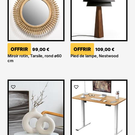
OFFRIR
OFFRIR
99,00
€
109,00
€
Miroir rotin, Tarsile, rond ø60
Pied de lampe, Nestwood
cm