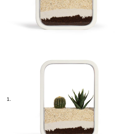
Ajouter à ma Kyft list