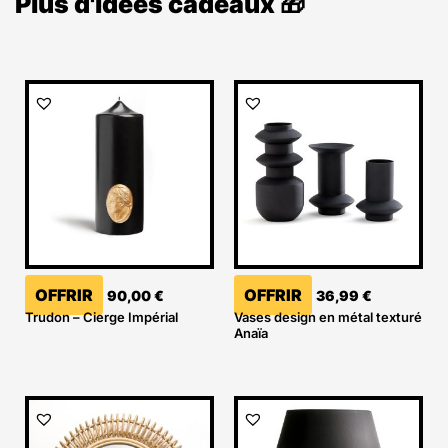
Plus d'idées cadeaux 🎁
OFFRIR
OFFRIR
90,00
€
36,99
€
Trudon – Cierge Impérial
Vases design en métal texturé
Anaïa