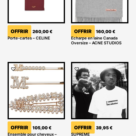
OFFRIR
OFFRIR
260,00
€
160,00
€
Porte-cartes – CELINE
Echarpe en laine Canada
Oversize – ACNE STUDIOS
OFFRIR
OFFRIR
105,00
€
39,95
€
Ensemble pour cheveux –
SUPREME