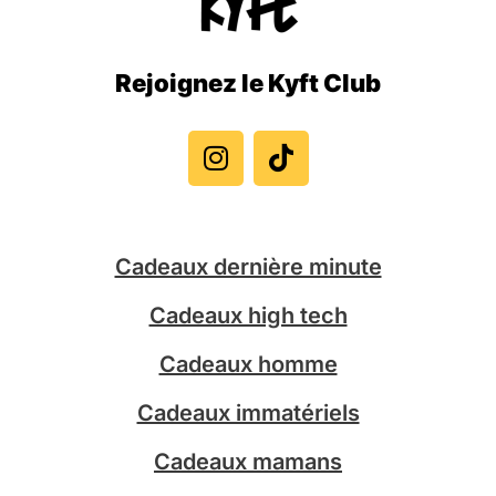
Rejoignez le Kyft Club
I
T
n
i
s
k
t
t
a
o
g
k
Cadeaux dernière minute
r
a
Cadeaux high tech
m
Cadeaux homme
Cadeaux immatériels
Cadeaux mamans