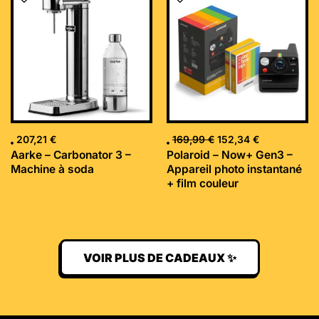
initial
actuel
était :
est :
169,99 €.
152,34 €.
207,21
€
169,99
€
152,34
€
Aarke – Carbonator 3 –
Polaroid – Now+ Gen3 –
Machine à soda
Appareil photo instantané
+ film couleur
VOIR PLUS DE CADEAUX ✨