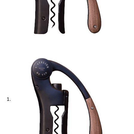
Ajouter à ma Kyft list