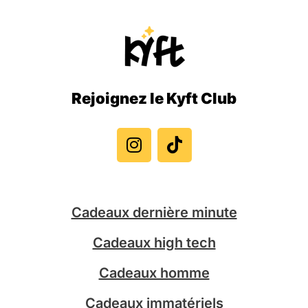
Rejoignez le Kyft Club
I
T
n
i
s
k
t
t
a
o
g
k
Cadeaux dernière minute
r
a
Cadeaux high tech
m
Cadeaux homme
Cadeaux immatériels