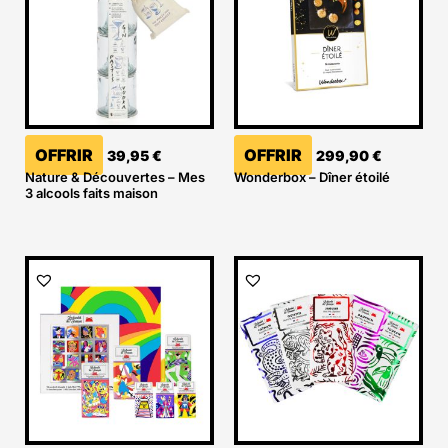
OFFRIR
OFFRIR
39,95
€
299,90
€
Nature & Découvertes – Mes
Wonderbox – Dîner étoilé
3 alcools faits maison