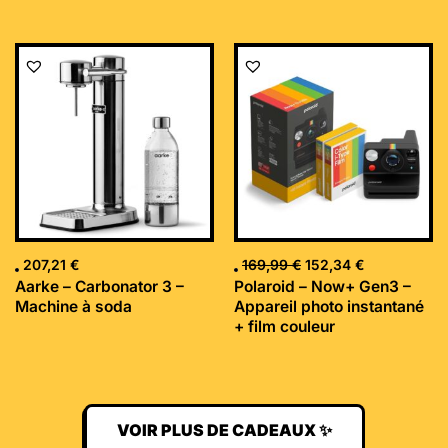
Le
Le
prix
prix
initial
actuel
était :
est :
169,99 €.
152,34 €.
207,21
€
169,99
€
152,34
€
Aarke – Carbonator 3 –
Polaroid – Now+ Gen3 –
Machine à soda
Appareil photo instantané
+ film couleur
VOIR PLUS DE CADEAUX ✨