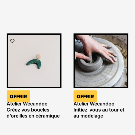
OFFRIR
OFFRIR
Atelier Wecandoo –
Atelier Wecandoo –
Créez vos boucles
Initiez-vous au tour et
d’oreilles en céramique
au modelage