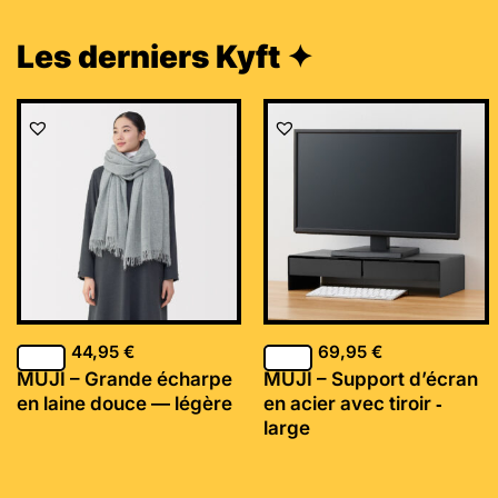
Les derniers Kyft ✦
44,95
€
69,95
€
MUJI – Grande écharpe
MUJI – Support d’écran
en laine douce — légère
en acier avec tiroir ‐
large