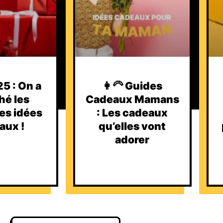
5 : On a
👩‍🦳 Guides
hé les
Cadeaux Mamans
es idées
: Les cadeaux
aux !
qu’elles vont
adorer