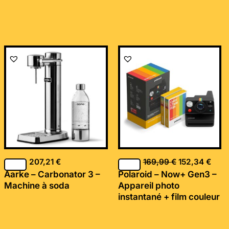
Le
Le
prix
prix
initial
actu
était :
est :
169,99 €.
152,
207,21
€
169,99
€
152,34
€
Aarke – Carbonator 3 –
Polaroid – Now+ Gen3 –
Machine à soda
Appareil photo
instantané + film couleur