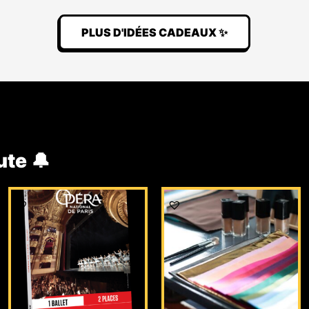
PLUS D'IDÉES CADEAUX ✨
ute 🔔