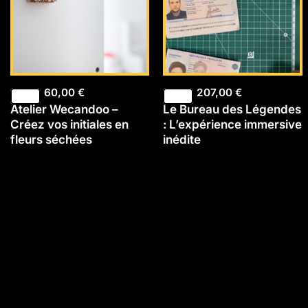
60,00
€
207,00
€
Atelier Wecandoo –
Le Bureau des Légendes
Créez vos initiales en
: L’expérience immersive
fleurs séchées
inédite