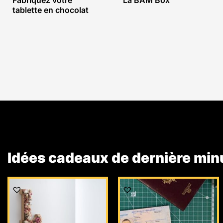
Fabriquez votre
La BAM Box
tablette en chocolat
Idées cadeaux de dernière min