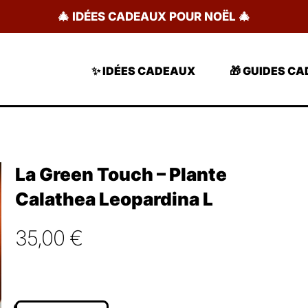
🎄 IDÉES CADEAUX POUR NOËL 🎄
✨ IDÉES CADEAUX
🎁 GUIDES C
La Green Touch – Plante
Calathea Leopardina L
35,00
€