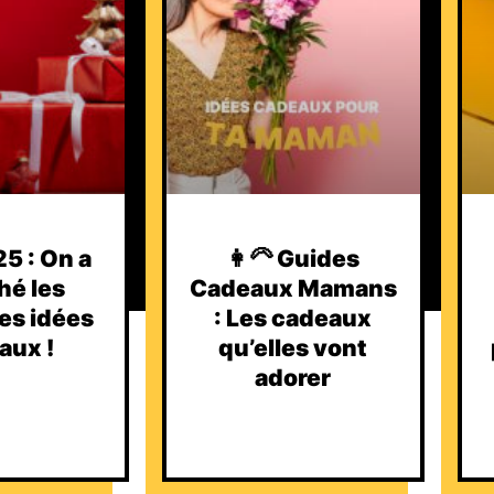
5 : On a
👩‍🦳 Guides
hé les
Cadeaux Mamans
es idées
: Les cadeaux
aux !
qu’elles vont
adorer