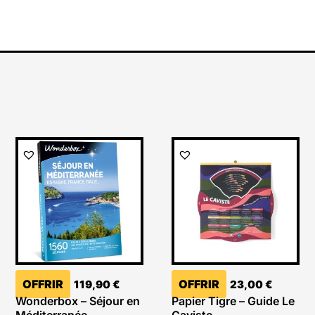
OFFRIR
OFFRIR
119,90
€
23,00
€
Wonderbox – Séjour en
Papier Tigre – Guide Le