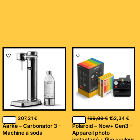
Le
Le
prix
prix
initial
actu
était :
est :
169,99 €.
152,
207,21
€
169,99
€
152,34
€
Aarke – Carbonator 3 –
Polaroid – Now+ Gen3 –
Machine à soda
Appareil photo
instantané + film couleur