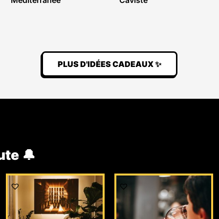
Méditerranée
Caviste
PLUS D'IDÉES CADEAUX ✨
ute 🔔