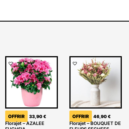
OFFRIR
OFFRIR
33,90
€
46,90
€
Florajet – AZALEE
Florajet – BOUQUET DE