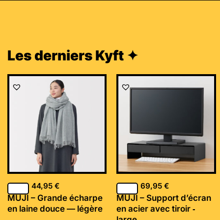
Les derniers Kyft ✦
44,95
€
69,95
€
MUJI – Grande écharpe
MUJI – Support d’écran
en laine douce — légère
en acier avec tiroir ‐
large