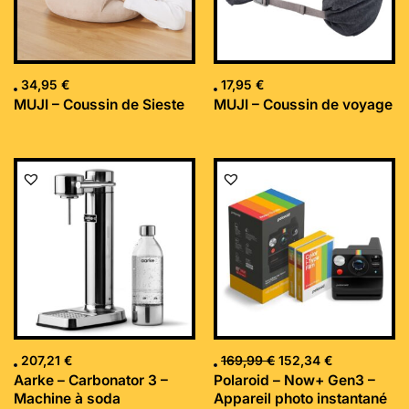
34,95
€
17,95
€
MUJI – Coussin de Sieste
MUJI – Coussin de voyage
Le
Le
prix
prix
initial
actuel
était :
est :
169,99 €.
152,34 €.
207,21
€
169,99
€
152,34
€
Aarke – Carbonator 3 –
Polaroid – Now+ Gen3 –
Machine à soda
Appareil photo instantané