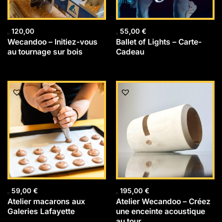
120,00
55,00
€
Wecandoo – Initiez-vous
Ballet of Lights – Carte-
au tournage sur bois
Cadeau
59,00
€
195,00
€
Atelier macarons aux
Atelier Wecandoo – Créez
Galeries Lafayette
une enceinte acoustique
au tour