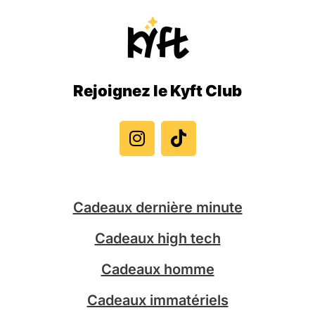
Rejoignez le Kyft Club
I
T
n
i
s
k
t
t
a
o
g
k
Cadeaux dernière minute
r
a
Cadeaux high tech
m
Cadeaux homme
Cadeaux immatériels