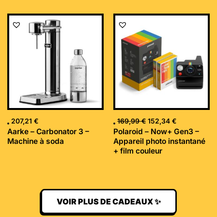
Le
Le
prix
prix
initial
actuel
était :
est :
169,99 €.
152,34 €.
207,21
€
169,99
€
152,34
€
Aarke – Carbonator 3 –
Polaroid – Now+ Gen3 –
Machine à soda
Appareil photo instantané
+ film couleur
VOIR PLUS DE CADEAUX ✨