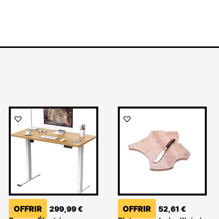
OFFRIR
OFFRIR
299,99
€
52,61
€