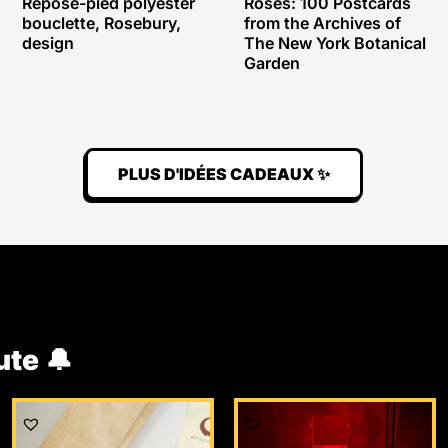
Repose-pied polyester
Roses: 100 Postcards
bouclette, Rosebury,
from the Archives of
design
The New York Botanical
Garden
PLUS D'IDÉES CADEAUX ✨
ute 🔔