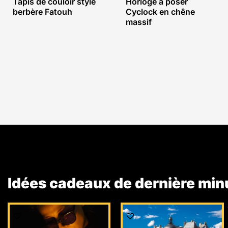
Tapis de couloir style
Horloge à poser
berbère Fatouh
Cyclock en chêne
massif
Idées cadeaux de dernière min