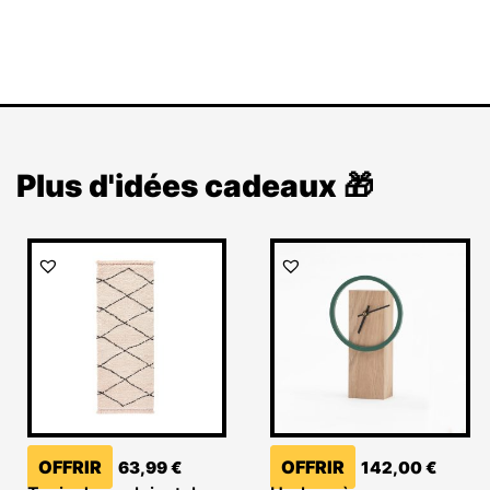
Plus d'idées cadeaux 🎁
OFFRIR
OFFRIR
63,99
€
142,00
€