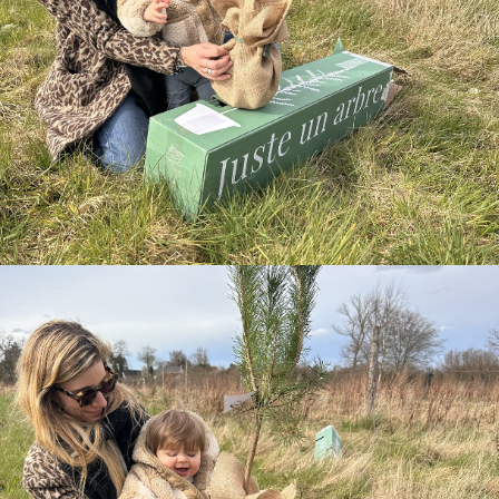
Ajouter à ma Kyft list