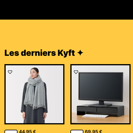
Les derniers Kyft ✦
44,95
€
69,95
€