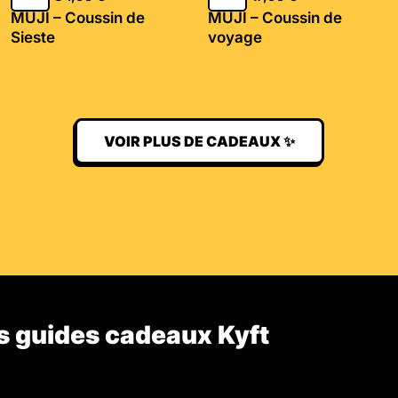
MUJI – Coussin de
MUJI – Coussin de
Sieste
voyage
VOIR PLUS DE CADEAUX ✨
s guides cadeaux Kyft​