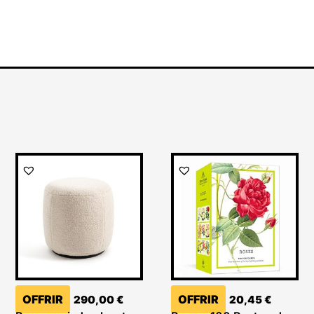
OFFRIR
OFFRIR
290,00
€
20,45
€