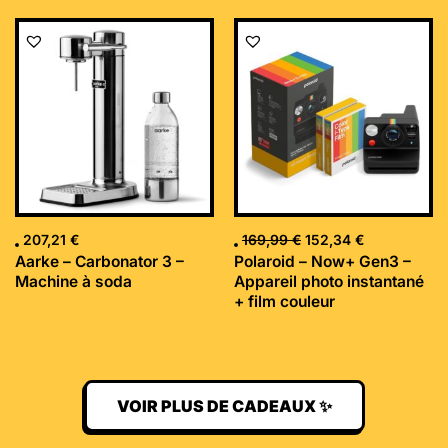
Le
Le
prix
prix
initial
actuel
était :
est :
169,99 €.
152,34 €.
207,21
€
169,99
€
152,34
€
Aarke – Carbonator 3 –
Polaroid – Now+ Gen3 –
Machine à soda
Appareil photo instantané
+ film couleur
VOIR PLUS DE CADEAUX ✨