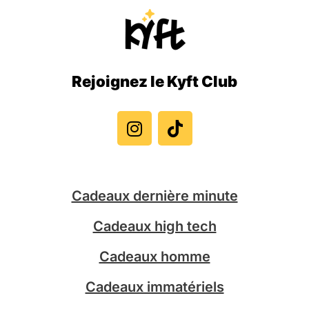
Rejoignez le Kyft Club
I
T
n
i
s
k
t
t
a
o
g
k
Cadeaux dernière minute
r
a
Cadeaux high tech
m
Cadeaux homme
Cadeaux immatériels