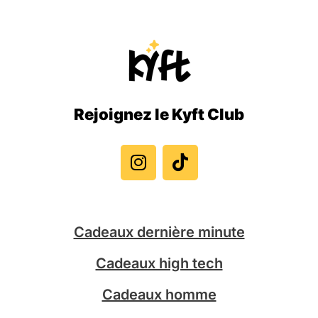
Rejoignez le Kyft Club
I
T
n
i
s
k
t
t
a
o
g
k
Cadeaux dernière minute
r
a
Cadeaux high tech
m
Cadeaux homme