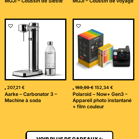
MUJI – Coussin de Sieste
MUJI – Coussin de voyage
Le
Le
prix
prix
initial
actuel
était :
est :
169,99 €.
152,34 €.
207,21
€
169,99
€
152,34
€
Aarke – Carbonator 3 –
Polaroid – Now+ Gen3 –
Machine à soda
Appareil photo instantané
+ film couleur