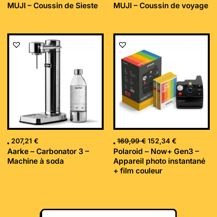
MUJI – Coussin de Sieste
MUJI – Coussin de voyage
Le
Le
prix
prix
initial
actuel
était :
est :
169,99 €.
152,34 €.
207,21
€
169,99
€
152,34
€
Aarke – Carbonator 3 –
Polaroid – Now+ Gen3 –
Machine à soda
Appareil photo instantané
+ film couleur