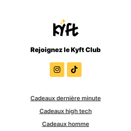
Rejoignez le Kyft Club
I
T
n
i
s
k
t
t
a
o
g
k
Cadeaux dernière minute
r
a
Cadeaux high tech
m
Cadeaux homme