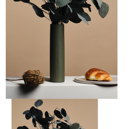
Ajouter à ma Kyft list