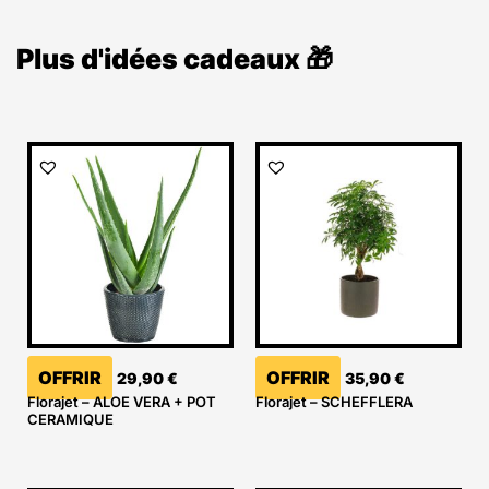
Plus d'idées cadeaux 🎁
OFFRIR
OFFRIR
29,90
€
35,90
€
Florajet – ALOE VERA + POT
Florajet – SCHEFFLERA
CERAMIQUE