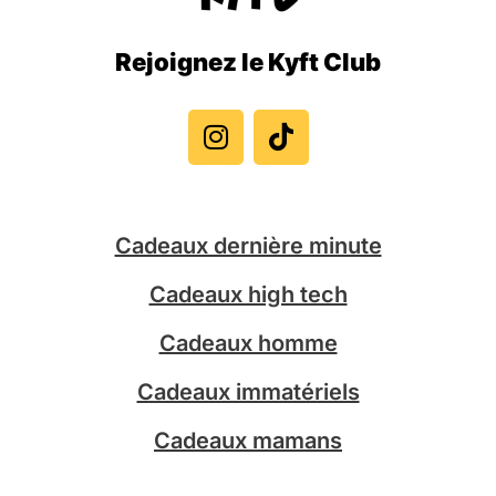
Rejoignez le Kyft Club
I
T
n
i
s
k
t
t
a
o
g
k
Cadeaux dernière minute
r
a
Cadeaux high tech
m
Cadeaux homme
Cadeaux immatériels
Cadeaux mamans