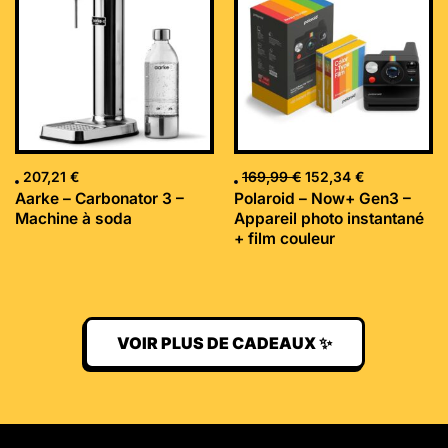
était :
est :
169,99 €.
152,34 €.
207,21
€
169,99
€
152,34
€
Aarke – Carbonator 3 –
Polaroid – Now+ Gen3 –
Machine à soda
Appareil photo instantané
+ film couleur
VOIR PLUS DE CADEAUX ✨