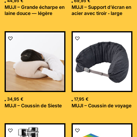
44,95
€
69,95
€
MUJI – Grande écharpe en
MUJI – Support d’écran en
laine douce — légère
acier avec tiroir ‐ large
34,95
€
17,95
€
MUJI – Coussin de Sieste
MUJI – Coussin de voyage
Le
Le
prix
prix
initial
actuel