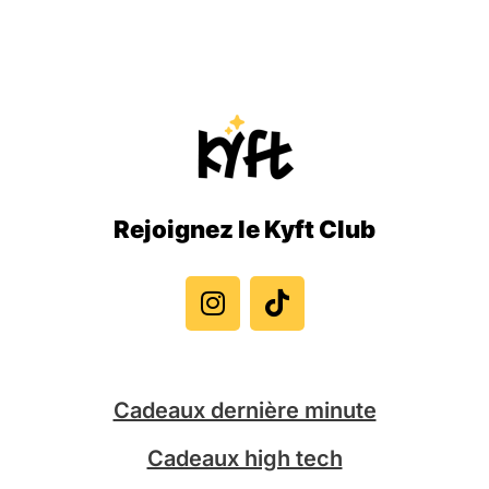
Rejoignez le Kyft Club
I
T
n
i
s
k
t
t
a
o
g
k
Cadeaux dernière minute
r
a
Cadeaux high tech
m