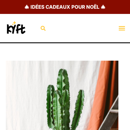
Aller
🎄 IDÉES CADEAUX POUR NOËL 🎄
au
contenu
Rechercher
M