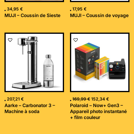
34,95
€
17,95
€
MUJI – Coussin de Sieste
MUJI – Coussin de voyage
Le
Le
prix
prix
initial
actuel
était :
est :
169,99 €.
152,34 €.
207,21
€
169,99
€
152,34
€
Aarke – Carbonator 3 –
Polaroid – Now+ Gen3 –
Machine à soda
Appareil photo instantané
+ film couleur