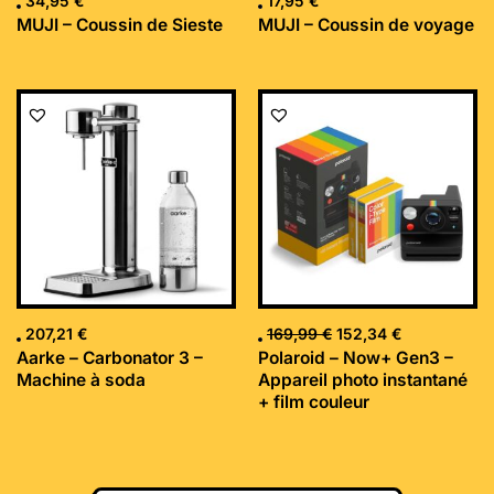
34,95
€
17,95
€
MUJI – Coussin de Sieste
MUJI – Coussin de voyage
Le
Le
prix
prix
initial
actuel
était :
est :
169,99 €.
152,34 €.
207,21
€
169,99
€
152,34
€
Aarke – Carbonator 3 –
Polaroid – Now+ Gen3 –
Machine à soda
Appareil photo instantané
+ film couleur