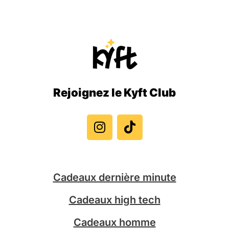
Rejoignez le Kyft Club
I
T
n
i
s
k
t
t
a
o
g
k
Cadeaux dernière minute
r
a
Cadeaux high tech
m
Cadeaux homme