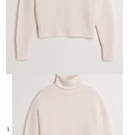
Ajouter à ma Kyft list