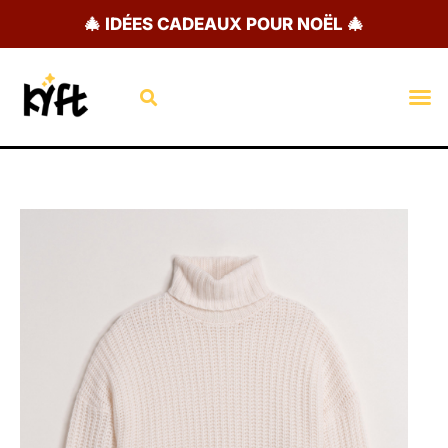
Aller
🎄 IDÉES CADEAUX POUR NOËL 🎄
au
contenu
Rechercher
M