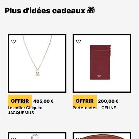
Plus d'idées cadeaux 🎁
OFFRIR
OFFRIR
405,00
€
260,00
€
Le collier Chiquito –
Porte-cartes – CELINE
JACQUEMUS