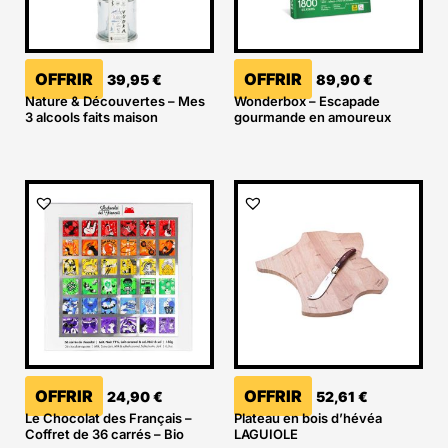
OFFRIR
OFFRIR
39,95
€
89,90
€
Nature & Découvertes – Mes
Wonderbox – Escapade
3 alcools faits maison
gourmande en amoureux
OFFRIR
OFFRIR
24,90
€
52,61
€
Le Chocolat des Français –
Plateau en bois d’hévéa
Coffret de 36 carrés – Bio
LAGUIOLE