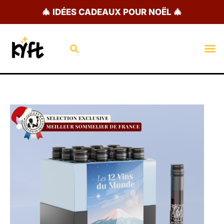
Aller
🎄 IDÉES CADEAUX POUR NOËL 🎄
au
contenu
Rechercher
M