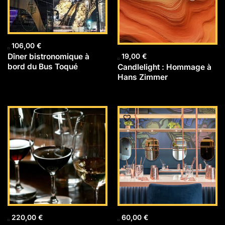
106,00
€
Dîner bistronomique à
19,00
€
bord du Bus Toqué
Candlelight : Hommage à
Hans Zimmer
220,00
€
60,00
€