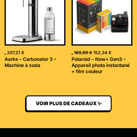
était :
est :
169,99 €.
152,34 €.
207,21
€
169,99
€
152,34
€
Aarke – Carbonator 3 –
Polaroid – Now+ Gen3 –
Machine à soda
Appareil photo instantané
+ film couleur
VOIR PLUS DE CADEAUX ✨