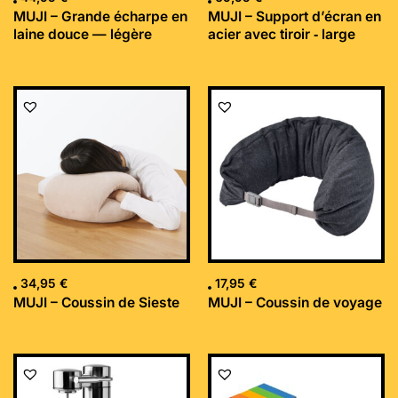
MUJI – Grande écharpe en
MUJI – Support d’écran en
laine douce — légère
acier avec tiroir ‐ large
34,95
€
17,95
€
MUJI – Coussin de Sieste
MUJI – Coussin de voyage
Le
Le
prix
prix
initial
actuel