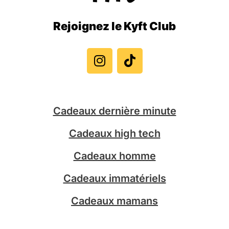
Rejoignez le Kyft Club
I
T
n
i
s
k
t
t
a
o
g
k
Cadeaux dernière minute
r
a
Cadeaux high tech
m
Cadeaux homme
Cadeaux immatériels
Cadeaux mamans