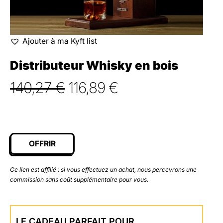
Ajouter à ma Kyft list
Distributeur Whisky en bois
Le
Le
140,27
€
116,89
€
prix
prix
initial
actuel
était :
est :
OFFRIR
140,27 €.
116,89 €.
Ce lien est affilié : si vous effectuez un achat, nous percevrons une
commission sans coût supplémentaire pour vous.
LE CADEAU PARFAIT POUR