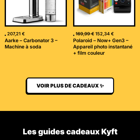
207,21
€
169,99
€
152,34
€
Aarke – Carbonator 3 –
Polaroid – Now+ Gen3 –
Machine à soda
Appareil photo instantané
+ film couleur
VOIR PLUS DE CADEAUX ✨
Les guides cadeaux Kyft​