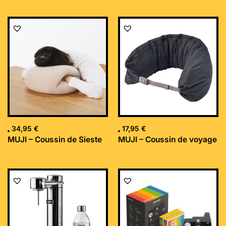
34,95
€
17,95
€
MUJI – Coussin de Sieste
MUJI – Coussin de voyage
Le
Le
prix
prix
initial
actuel
était :
est :
169,99 €.
152,34 €.