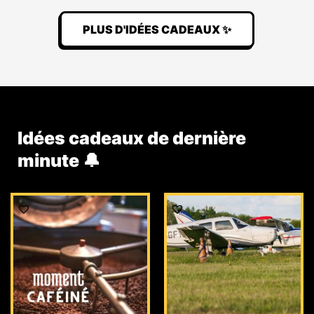
PLUS D'IDÉES CADEAUX ✨
Idées cadeaux de dernière
minute 🔔
Le
Le
prix
prix
initial
actuel
était :
est :
159,00 €.
149,00 €.