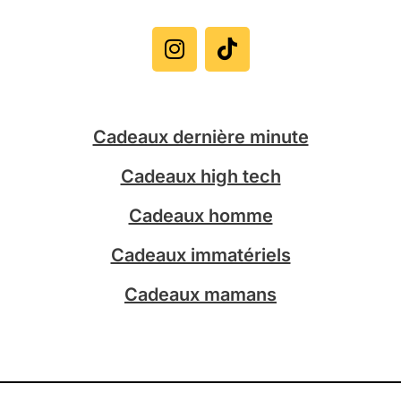
I
T
n
i
s
k
t
t
a
o
g
k
Cadeaux dernière minute
r
a
Cadeaux high tech
m
Cadeaux homme
Cadeaux immatériels
Cadeaux mamans