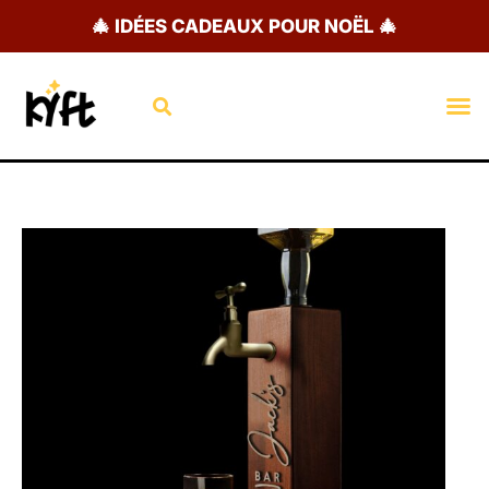
Aller
🎄 IDÉES CADEAUX POUR NOËL 🎄
au
contenu
Rechercher
M