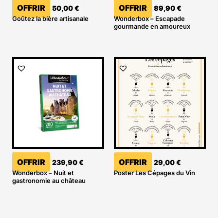
OFFRIR
OFFRIR
50,00
€
89,90
€
Goûtez la bière artisanale
Wonderbox – Escapade
gourmande en amoureux
OFFRIR
OFFRIR
239,90
€
29,00
€
Wonderbox – Nuit et
Poster Les Cépages du Vin
gastronomie au château