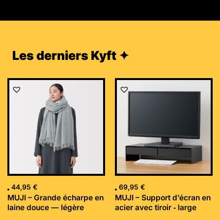
Les derniers Kyft ✦
44,95
€
69,95
€
MUJI – Grande écharpe en
MUJI – Support d’écran en
laine douce — légère
acier avec tiroir ‐ large