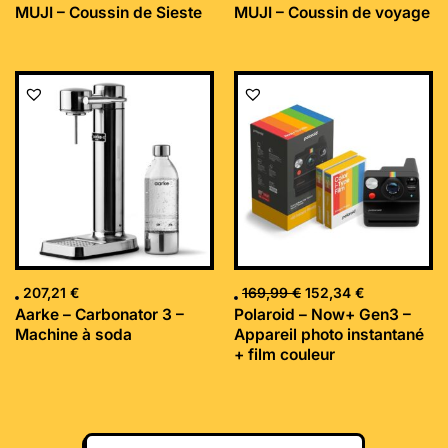
MUJI – Coussin de Sieste
MUJI – Coussin de voyage
Le
Le
prix
prix
initial
actuel
était :
est :
169,99 €.
152,34 €.
207,21
€
169,99
€
152,34
€
Aarke – Carbonator 3 –
Polaroid – Now+ Gen3 –
Machine à soda
Appareil photo instantané
+ film couleur