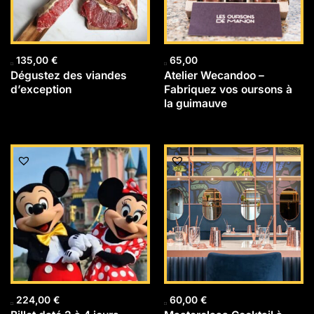
135,00
€
65,00
Dégustez des viandes
Atelier Wecandoo –
d’exception
Fabriquez vos oursons à
la guimauve
224,00
€
60,00
€