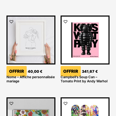
OFFRIR
OFFRIR
40,00
€
341,67
€
Nome – Affiche personnalisée
Campbell’s Soup Can –
mariage
Tomato Print by Andy Warhol