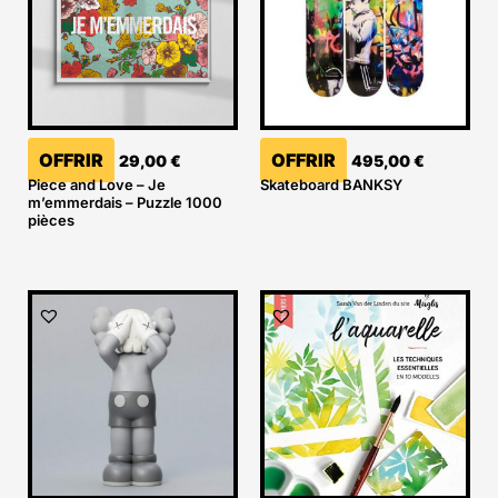
OFFRIR
OFFRIR
29,00
€
495,00
€
Piece and Love – Je
Skateboard BANKSY
m’emmerdais – Puzzle 1000
pièces