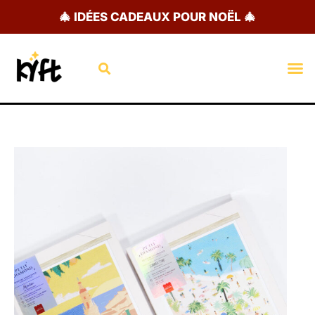
Aller
🎄 IDÉES CADEAUX POUR NOËL 🎄
au
contenu
Rechercher
M