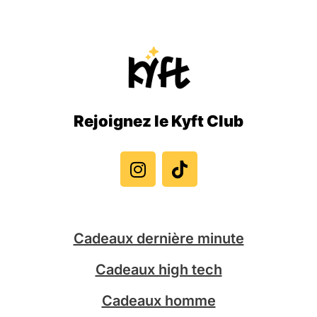
Rejoignez le Kyft Club
I
T
n
i
s
k
t
t
a
o
g
k
Cadeaux dernière minute
r
a
Cadeaux high tech
m
Cadeaux homme