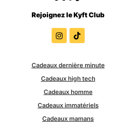
Rejoignez le Kyft Club
I
T
n
i
s
k
t
t
a
o
g
k
Cadeaux dernière minute
r
a
Cadeaux high tech
m
Cadeaux homme
Cadeaux immatériels
Cadeaux mamans