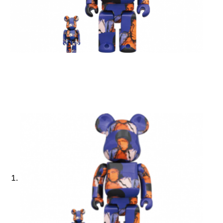
Ajouter à ma Kyft list