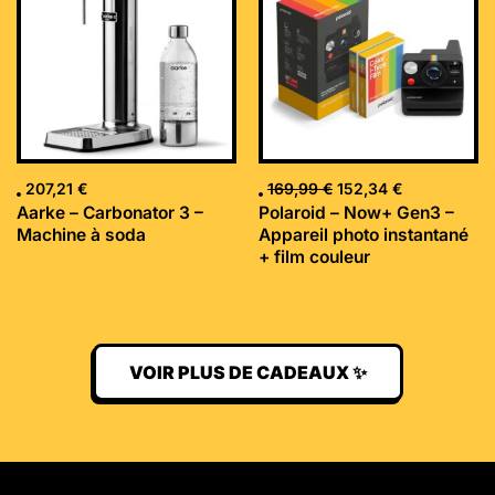
était :
est :
169,99 €.
152,34 €.
207,21
€
169,99
€
152,34
€
Aarke – Carbonator 3 –
Polaroid – Now+ Gen3 –
Machine à soda
Appareil photo instantané
+ film couleur
VOIR PLUS DE CADEAUX ✨