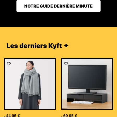
NOTRE GUIDE DERNIÈRE MINUTE
Les derniers Kyft ✦
44,95
€
69,95
€