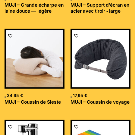
MUJI – Grande écharpe en
MUJI – Support d’écran en
laine douce — légère
acier avec tiroir ‐ large
34,95
€
17,95
€
MUJI – Coussin de Sieste
MUJI – Coussin de voyage
Le
Le
prix
prix
initial
actuel