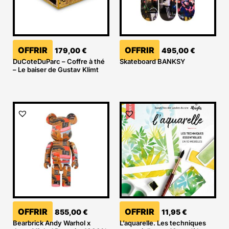
OFFRIR
OFFRIR
179,00
€
495,00
€
DuCoteDuParc – Coffre à thé
Skateboard BANKSY
– Le baiser de Gustav Klimt
OFFRIR
OFFRIR
855,00
€
11,95
€
Bearbrick Andy Warhol x
L’aquarelle. Les techniques