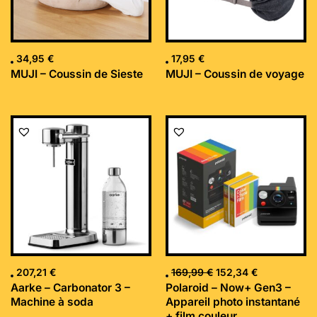
34,95
€
17,95
€
MUJI – Coussin de Sieste
MUJI – Coussin de voyage
Le
Le
prix
prix
initial
actuel
était :
est :
169,99 €.
152,34 €.
207,21
€
169,99
€
152,34
€
Aarke – Carbonator 3 –
Polaroid – Now+ Gen3 –
Machine à soda
Appareil photo instantané
+ film couleur