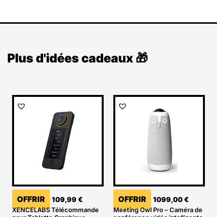
Plus d'idées cadeaux 🎁
OFFRIR
OFFRIR
109,99
€
1099,00
€
XENCELABS Télécommande
Meeting Owl Pro – Caméra de