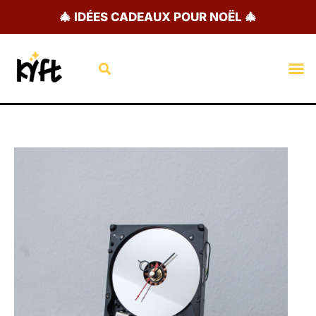
Aller
🎄 IDÉES CADEAUX POUR NOËL 🎄
au
contenu
Rechercher
M