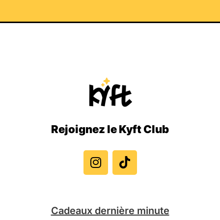
Rejoignez le Kyft Club
I
T
n
i
s
k
t
t
a
o
g
k
Cadeaux dernière minute
r