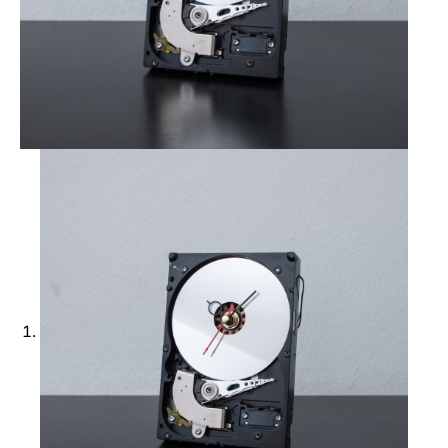
Ajouter à ma Kyft list