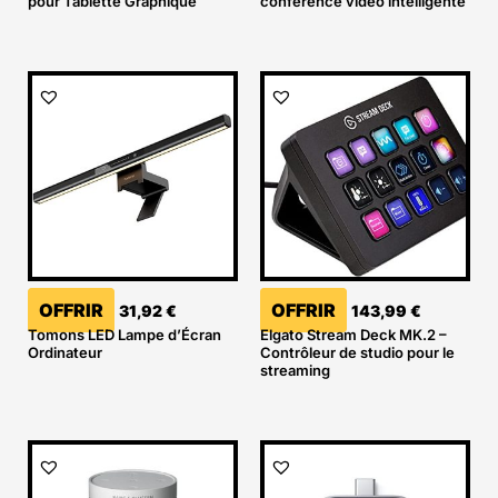
pour Tablette Graphique
conférence vidéo intelligente
OFFRIR
OFFRIR
31,92
€
143,99
€
Tomons LED Lampe d’Écran
Elgato Stream Deck MK.2 –
Ordinateur
Contrôleur de studio pour le
streaming